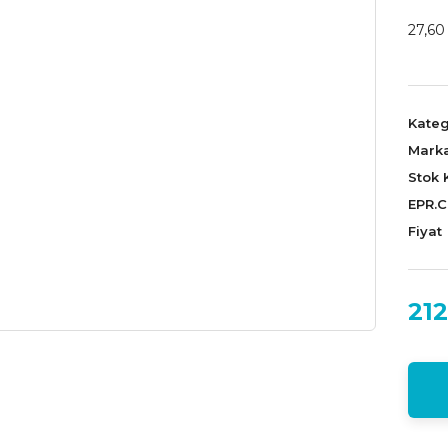
27,60
Kateg
Mark
Stok 
EPR.
Fiyat
212