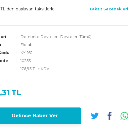
 TL den başlayan taksitlerle!
Taksit Seçenekleri
ori
Demonte Devreler
,
Devreler (Tümü)
a
Elofab
Kodu
KY-162
Code
10253
176,93 TL + KDV
,31 TL
Gelince Haber Ver