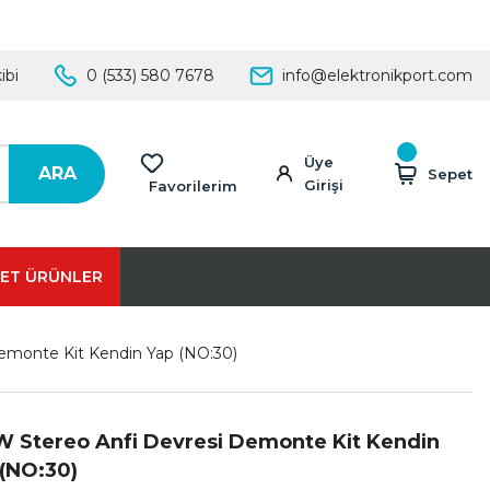
ibi
0 (533) 580 7678
info@elektronikport.com
Üye
ARA
Sepet
Girişi
Favorilerim
ET ÜRÜNLER
emonte Kit Kendin Yap (NO:30)
W Stereo Anfi Devresi Demonte Kit Kendin
 (NO:30)