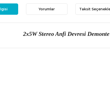
lgisi
Yorumlar
Taksit Seçenekle
2x5W Stereo Anfi Devresi Demonte
 fiyat bilgisi, resim, ürün açıklamalarında ve diğer konularda yetersiz
niz.
Bu ürüne ilk yorumu siz
nerileriniz için teşekkür ederiz.
Yorum Yaz
esmi kalitesiz, bozuk veya görüntülenemiyor.
çıklamasında eksik bilgiler bulunuyor.
ilgilerinde hatalar bulunuyor.
iyatı diğer sitelerden daha pahalı.