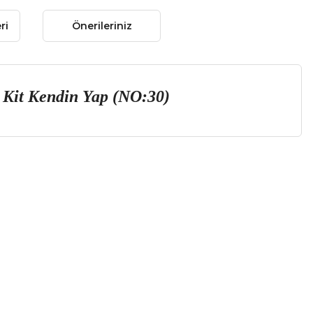
ri
Önerileriniz
 Kit Kendin Yap (NO:30)
 gördüğünüz noktaları öneri formunu kullanarak tarafımıza
 yapın!