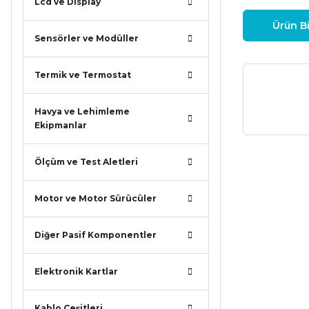
Lcd ve Display
Ürün Bi
Sensörler ve Modüller
Termik ve Termostat
Havya ve Lehimleme
Ekipmanlar
Ölçüm ve Test Aletleri
Bu ürünün
iletebilirsi
Görüş ve ö
Motor ve Motor Sürücüler
Ürün r
Diğer Pasif Komponentler
Ürün a
Elektronik Kartlar
Ürün b
Ürün f
Kablo Çeşitleri