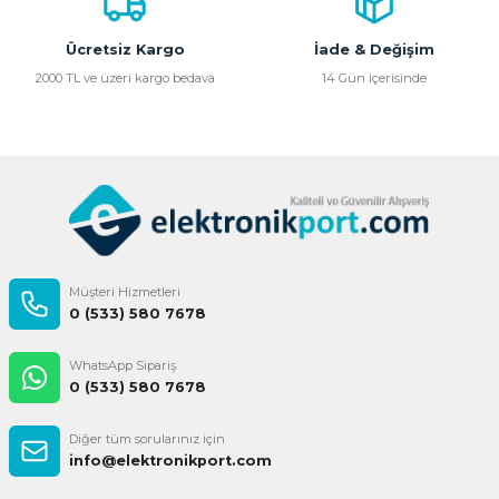
Ürün fiyatı diğer sitelerden daha pahalı.
Bu ürüne benzer farklı alternatifler olmalı.
Ücretsiz Kargo
İade & Değişim
2000 TL ve üzeri kargo bedava
14 Gün içerisinde
Gönder
Müşteri Hizmetleri
0 (533) 580 7678
WhatsApp Sipariş
0 (533) 580 7678
Diğer tüm sorularınız için
info@elektronikport.com