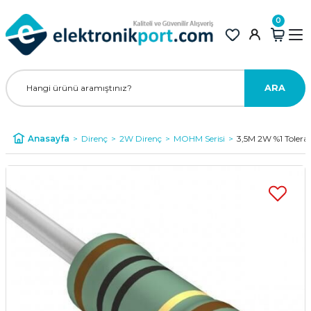
0
ARA
Anasayfa
Direnç
2W Direnç
MOHM Serisi
3,5M 2W %1 Toler