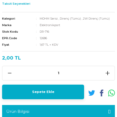
Taksit Seçenekleri
Kategori
MOHM Serisi
,
Direnç (Tümü)
,
2W Direnç (Tümü)
Marka
Elektronikport
Stok Kodu
DR-716
EPR.Code
12686
Fiyat
1,67 TL + KDV
2,00 TL
Sepete Ekle
Ürün Bilgisi