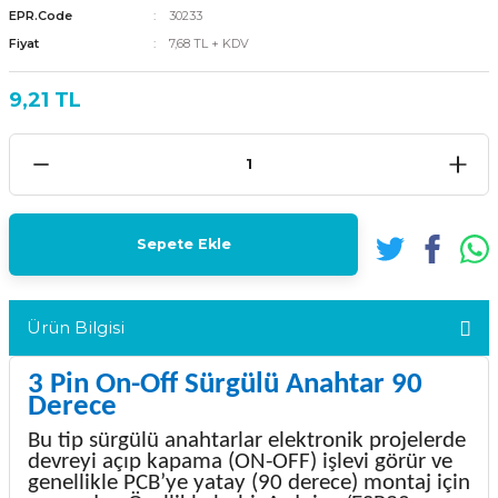
EPR.Code
30233
Fiyat
7,68 TL + KDV
9,21 TL
Sepete Ekle
Ürün Bilgisi
3 Pin On-Off Sürgülü Anahtar 90
Derece
Bu tip sürgülü anahtarlar elektronik projelerde
devreyi açıp kapama (ON-OFF) işlevi görür ve
genellikle PCB’ye yatay (90 derece) montaj için