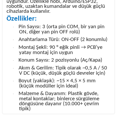
uygundur. Özellikle hobi, Arduino/ESP32,
robotik, uzaktan kumandalar ve düşük güçlü
cihazlarda kullanılır.
Özellikler:
Pin Sayısı: 3 (orta pin COM, bir yan pin
·
ON, diğer yan pin OFF rolü)
Anahtarlama Türü: ON-OFF (2 konumlu)
·
Montaj Şekli: 90 ° eğik pinli → PCB’ye
·
yatay montaj için uygun
Konum Sayısı: 2 pozisyonlu (Aç/Kapa)
·
Akım & Gerilim: Tipik olarak ~0,5 A / 50
·
V DC (küçük, düşük güçlü devreler için)
Boyut (yaklaşık): ~15 × 4,5 × 5 mm
·
(küçük modüller için ideal)
Malzeme & Dayanım: Plastik gövde,
·
metal kontaklar; binlerce sürgüleme
döngüsüne dayanır (10.000+ çevrim
tipik)