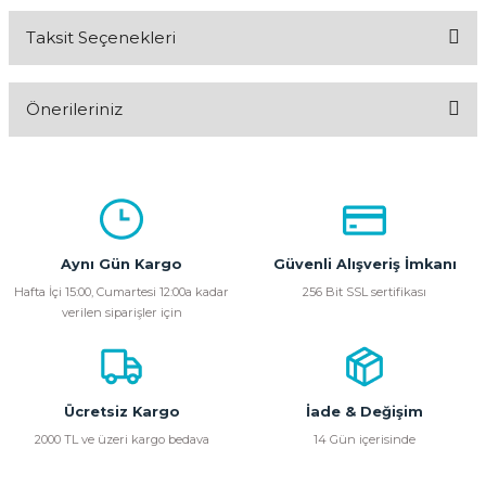
Taksit Seçenekleri
Bu ürüne ilk yorumu siz yapın!
Önerileriniz
Yorum Yaz
Bu ürünün fiyat bilgisi, resim, ürün açıklamalarında ve diğer
konularda yetersiz gördüğünüz noktaları öneri formunu
kullanarak tarafımıza iletebilirsiniz.
Görüş ve önerileriniz için teşekkür ederiz.
Aynı Gün Kargo
Güvenli Alışveriş İmkanı
Ürün resmi kalitesiz, bozuk veya görüntülenemiyor.
Hafta İçi 15:00, Cumartesi 12:00a kadar
256 Bit SSL sertifikası
verilen siparişler için
Ürün açıklamasında eksik bilgiler bulunuyor.
Ürün bilgilerinde hatalar bulunuyor.
Ürün fiyatı diğer sitelerden daha pahalı.
Bu ürüne benzer farklı alternatifler olmalı.
Ücretsiz Kargo
İade & Değişim
2000 TL ve üzeri kargo bedava
14 Gün içerisinde