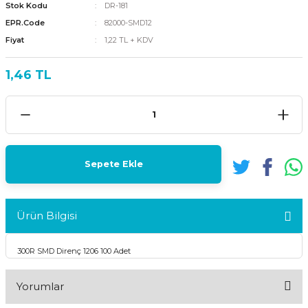
Stok Kodu
DR-181
EPR.Code
82000-SMD12
Fiyat
1,22 TL + KDV
1,46 TL
Sepete Ekle
Ürün Bilgisi
300R SMD Direnç 1206 100 Adet
Yorumlar