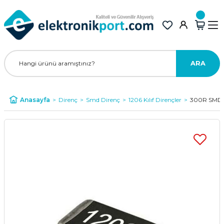
ARA
Anasayfa
Direnç
Smd Direnç
1206 Kılıf Dirençler
300R SMD D