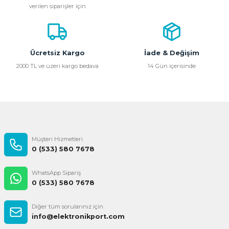
verilen siparişler için
Ürün açıklamasında eksik bilgiler bulunuyor.
Ürün bilgilerinde hatalar bulunuyor.
Ürün fiyatı diğer sitelerden daha pahalı.
Bu ürüne benzer farklı alternatifler olmalı.
Ücretsiz Kargo
İade & Değişim
2000 TL ve üzeri kargo bedava
14 Gün içerisinde
Gönder
Müşteri Hizmetleri
0 (533) 580 7678
WhatsApp Sipariş
0 (533) 580 7678
Diğer tüm sorularınız için
info@elektronikport.com