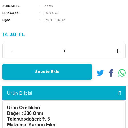
Stok Kodu
DR-53
EPR.Code
10019-S45
Fiyat
11,92 TL + KDV
14,30 TL
Sepete Ekle
Ürün Bilgisi
Ürün Özellikleri
Değer : 330 Ohm
Toleransdeğeri: % 5
Malzeme :Karbon Film