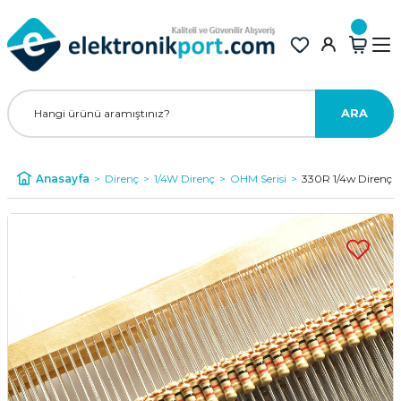
ARA
Anasayfa
Direnç
1/4W Direnç
OHM Serisi
330R 1/4w Direnç 