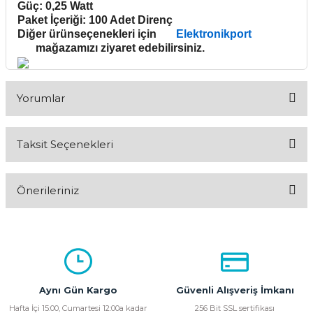
Güç: 0,25 Watt
Paket İçeriği: 100 Adet Direnç
Diğer ürünseçenekleri için
Elektronikport
mağazamızı ziyaret edebilirsiniz.
Yorumlar
Taksit Seçenekleri
Bu ürüne ilk yorumu siz yapın!
Önerileriniz
Yorum Yaz
Bu ürünün fiyat bilgisi, resim, ürün açıklamalarında ve diğer
konularda yetersiz gördüğünüz noktaları öneri formunu
kullanarak tarafımıza iletebilirsiniz.
Görüş ve önerileriniz için teşekkür ederiz.
Aynı Gün Kargo
Güvenli Alışveriş İmkanı
Ürün resmi kalitesiz, bozuk veya görüntülenemiyor.
Hafta İçi 15:00, Cumartesi 12:00a kadar
256 Bit SSL sertifikası