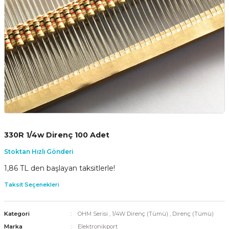
330R 1/4w Direnç 100 Adet
Stoktan Hızlı Gönderi
1,86 TL den başlayan taksitlerle!
Taksit Seçenekleri
Kategori
OHM Serisi
,
1/4W Direnç (Tümü)
,
Direnç (Tümü)
Marka
Elektronikport