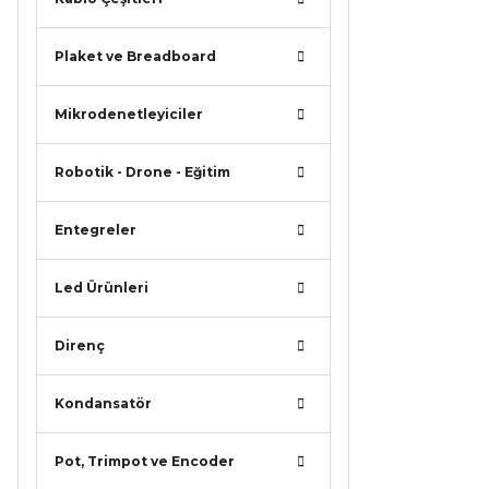
Ürün r
Ürün a
Plaket ve Breadboard
Ürün b
Ürün f
Mikrodenetleyiciler
Bu ürü
Robotik - Drone - Eğitim
Entegreler
Led Ürünleri
Direnç
Kondansatör
Pot, Trimpot ve Encoder