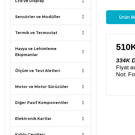
Lcd ve Display
Sensörler ve Modüller
Ürün Bi
Termik ve Termostat
510K
Havya ve Lehimleme
Ekipmanlar
334K D
Fiyat a
Ölçüm ve Test Aletleri
Not: Fo
Motor ve Motor Sürücüler
Diğer Pasif Komponentler
Bu ürünün
iletebilirsi
Elektronik Kartlar
Görüş ve ö
Kablo Çeşitleri