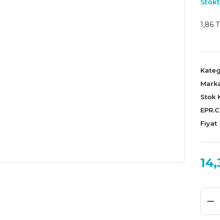
Stokt
1,86 T
Kateg
Mark
Stok 
EPR.
Fiyat
14,