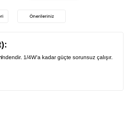
ri
Önerileriniz
):
i
ndendir. 1/4W'a kadar güçte sorunsuz çalışır.
 gördüğünüz noktaları öneri formunu kullanarak tarafımıza
 yapın!