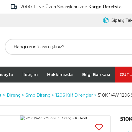
2000 TL ve Üzeri Siparişlerinizde
Kargo Ücretsiz.
Sipariş Tak
asayfa
İletişim
Hakkımızda
Bilgi Bankası
OUTL
a
Direnç
Smd Direnç
1206 Kılıf Dirençler
510K 1/4W 1206 
510K