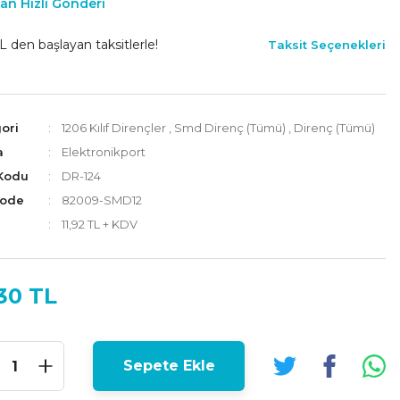
an Hızlı Gönderi
L den başlayan taksitlerle!
Taksit Seçenekleri
ori
1206 Kılıf Dirençler
,
Smd Direnç (Tümü)
,
Direnç (Tümü)
a
Elektronikport
Kodu
DR-124
Code
82009-SMD12
11,92 TL + KDV
30 TL
Sepete Ekle