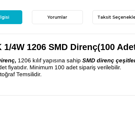
lgisi
Yorumlar
Taksit Seçenekle
 1/4W 1206 SMD Direnç(100 Adet
irenç,
1206 kılıf yapısına sahip
SMD direnç çeşitler
det fiyatıdır. Minimum 100 adet sipariş verilebilir.
toğraf Temsilidir.
 fiyat bilgisi, resim, ürün açıklamalarında ve diğer konularda yetersiz
niz.
Bu ürüne ilk yorumu siz
nerileriniz için teşekkür ederiz.