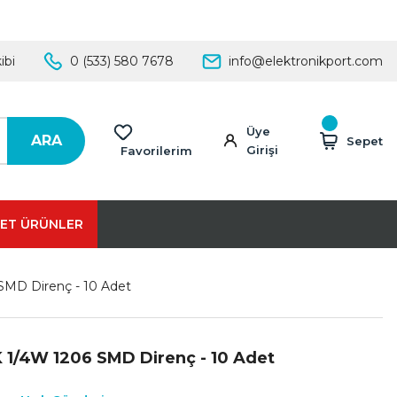
ibi
0 (533) 580 7678
info@elektronikport.com
Üye
ARA
Sepet
Girişi
Favorilerim
ET ÜRÜNLER
SMD Direnç - 10 Adet
 1/4W 1206 SMD Direnç - 10 Adet