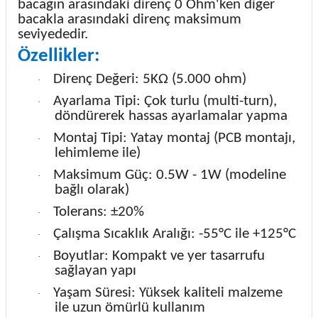
bacağın arasındaki direnç 0 Ohm'ken diğer
bacakla arasındaki direnç maksimum
seviyededir.
Özellikler:
Direnç Değeri: 5KΩ (5.000 ohm)
·
Ayarlama Tipi: Çok turlu (multi-turn),
·
döndürerek hassas ayarlamalar yapma
Montaj Tipi: Yatay montaj (PCB montajı,
·
lehimleme ile)
Maksimum Güç: 0.5W - 1W (modeline
·
bağlı olarak)
Tolerans: ±20%
·
Çalışma Sıcaklık Aralığı: -55°C ile +125°C
·
Boyutlar: Kompakt ve yer tasarrufu
·
sağlayan yapı
Yaşam Süresi: Yüksek kaliteli malzeme
·
ile uzun ömürlü kullanım