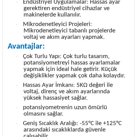
Endüstriyel Uygulamalar: Hassas ayar
·
gerektiren endüstriyel cihazlar ve
makinelerde kullanılır.
Mikrodenetleyici Projeleri:
·
Mikrodenetleyici tabanlı projelerde
voltaj ve akım ayarları yapmak.
Avantajlar:
Çok Turlu Yapı: Çok turlu tasarım,
·
potansiyometreyi hassas ayarlamalar
yapmak için ideal hale getirir. Küçük
değişiklikler yapmak çok daha kolaydır.
Hassas Ayar İmkanı: 5KΩ değeri ile
·
voltaj, direnç ve akım ayarlarında
yüksek hassasiyet sağlar.
potansiyometrenin uzun ömürlü
·
olmasını sağlar.
Geniş Sıcaklık Aralığı: -55°C ile +125°C
·
arasındaki sıcaklıklarda güvenle
çalışabilir.