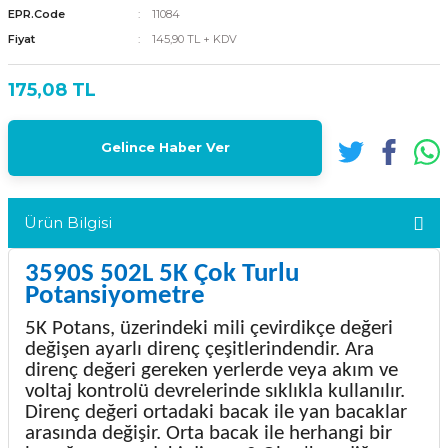
EPR.Code
11084
Fiyat
145,90 TL + KDV
175,08 TL
Gelince Haber Ver
Ürün Bilgisi
3590S 502L 5K Çok Turlu
Potansiyometre
5K Potans, üzerindeki mili çevirdikçe değeri
değişen ayarlı direnç çeşitlerindendir. Ara
direnç değeri gereken yerlerde veya akım ve
voltaj kontrolü devrelerinde sıklıkla kullanılır.
Direnç değeri ortadaki bacak ile yan bacaklar
arasında değişir. Orta bacak ile herhangi bir