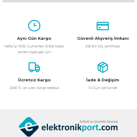
Bu ürünün fiyat bilgisi, resim, ürün açıklamalarında ve diğer
konularda yetersiz gördüğünüz noktaları öneri formunu
kullanarak tarafımıza iletebilirsiniz.
Görüş ve önerileriniz için teşekkür ederiz.
Aynı Gün Kargo
Güvenli Alışveriş İmkanı
Ürün resmi kalitesiz, bozuk veya görüntülenemiyor.
Hafta İçi 15:00, Cumartesi 12:00a kadar
256 Bit SSL sertifikası
verilen siparişler için
Ürün açıklamasında eksik bilgiler bulunuyor.
Ürün bilgilerinde hatalar bulunuyor.
Ürün fiyatı diğer sitelerden daha pahalı.
Bu ürüne benzer farklı alternatifler olmalı.
Ücretsiz Kargo
İade & Değişim
2000 TL ve üzeri kargo bedava
14 Gün içerisinde
Gönder