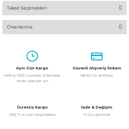
Taksit Seçenekleri
Bu ürüne ilk yorumu siz yapın!
Önerileriniz
Yorum Yaz
Bu ürünün fiyat bilgisi, resim, ürün açıklamalarında ve diğer
konularda yetersiz gördüğünüz noktaları öneri formunu
kullanarak tarafımıza iletebilirsiniz.
Görüş ve önerileriniz için teşekkür ederiz.
Aynı Gün Kargo
Güvenli Alışveriş İmkanı
Ürün resmi kalitesiz, bozuk veya görüntülenemiyor.
Hafta İçi 15:00, Cumartesi 12:00a kadar
256 Bit SSL sertifikası
verilen siparişler için
Ürün açıklamasında eksik bilgiler bulunuyor.
Ürün bilgilerinde hatalar bulunuyor.
Ürün fiyatı diğer sitelerden daha pahalı.
Bu ürüne benzer farklı alternatifler olmalı.
Ücretsiz Kargo
İade & Değişim
2000 TL ve üzeri kargo bedava
14 Gün içerisinde