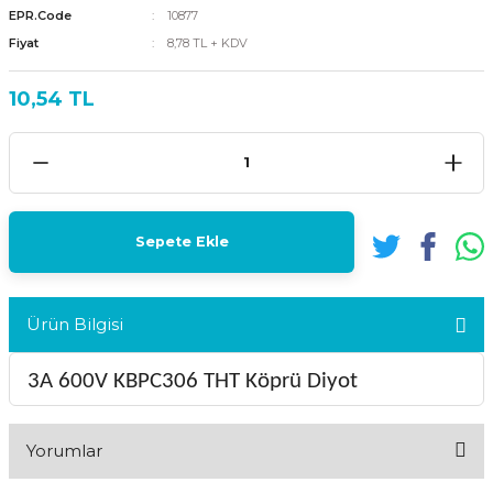
EPR.Code
10877
Fiyat
8,78 TL + KDV
10,54 TL
Sepete Ekle
Ürün Bilgisi
3A 600V KBPC306 THT Köprü Diyot
Yorumlar