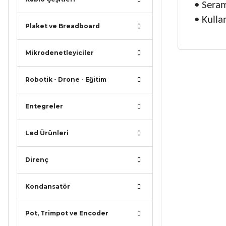
• Seram
• Kulla
Plaket ve Breadboard
Mikrodenetleyiciler
Bu ürünün
Robotik - Drone - Eğitim
iletebilirsi
Görüş ve ö
Entegreler
Ürün r
Led Ürünleri
Ürün a
Ürün b
Direnç
Ürün f
Bu ürü
Kondansatör
Pot, Trimpot ve Encoder