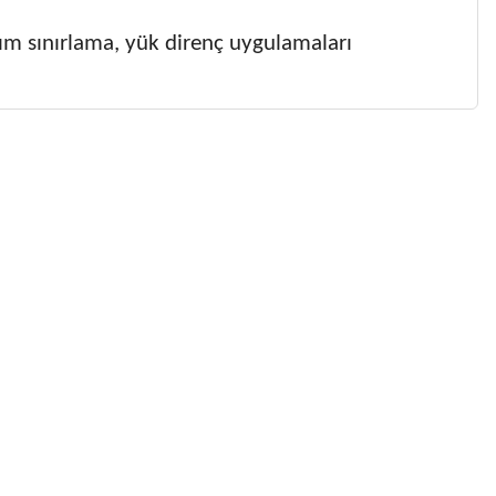
kım sınırlama, yük direnç uygulamaları
 gördüğünüz noktaları öneri formunu kullanarak tarafımıza
 yapın!