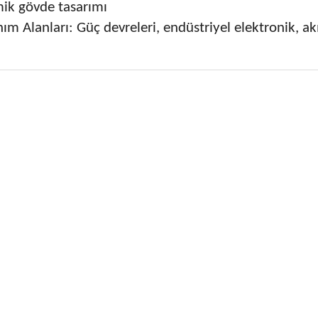
ik gövde tasarımı
nım Alanları: Güç devreleri, endüstriyel elektronik, a
 fiyat bilgisi, resim, ürün açıklamalarında ve diğer konularda yetersiz
niz.
Bu ürüne ilk yorumu siz
nerileriniz için teşekkür ederiz.
Yorum Yaz
esmi kalitesiz, bozuk veya görüntülenemiyor.
çıklamasında eksik bilgiler bulunuyor.
ilgilerinde hatalar bulunuyor.
iyatı diğer sitelerden daha pahalı.
ne benzer farklı alternatifler olmalı.