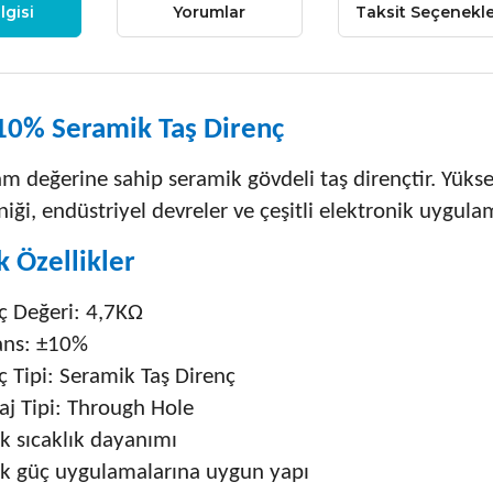
lgisi
Yorumlar
Taksit Seçenekle
10% Seramik Taş Direnç
m değerine sahip seramik gövdeli taş dirençtir. Yükse
niği, endüstriyel devreler ve çeşitli elektronik uygulam
k Özellikler
ç Değeri: 4,7KΩ
ans: ±10%
ç Tipi: Seramik Taş Direnç
j Tipi: Through Hole
k sıcaklık dayanımı
ek güç uygulamalarına uygun yapı