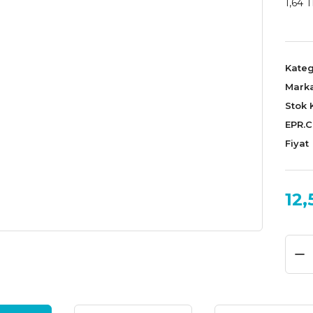
1,64 T
Kateg
Mark
Stok 
EPR.
Fiyat
12,