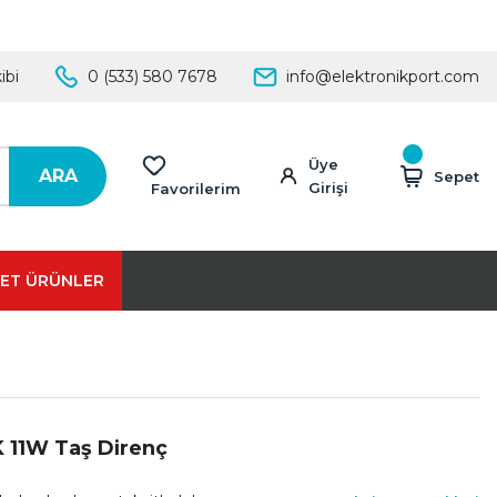
ibi
0 (533) 580 7678
info@elektronikport.com
Üye
ARA
Sepet
Girişi
Favorilerim
ET ÜRÜNLER
K 11W Taş Direnç