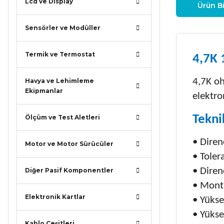
Lcd ve Display
Ürün Bi
Sensörler ve Modüller
Termik ve Termostat
4,7K 
4,7K oh
Havya ve Lehimleme
Ekipmanlar
elektro
Tekni
Ölçüm ve Test Aletleri
• Diren
Motor ve Motor Sürücüler
• Toler
• Diren
Diğer Pasif Komponentler
• Monta
Elektronik Kartlar
• Yükse
• Yüks
Kablo Çeşitleri