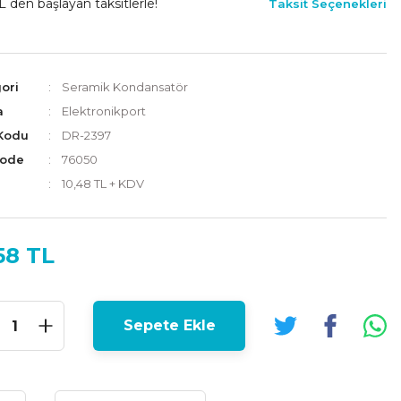
L den başlayan taksitlerle!
Taksit Seçenekleri
ori
Seramik Kondansatör
a
Elektronikport
Kodu
DR-2397
Code
76050
10,48 TL + KDV
58 TL
Sepete Ekle