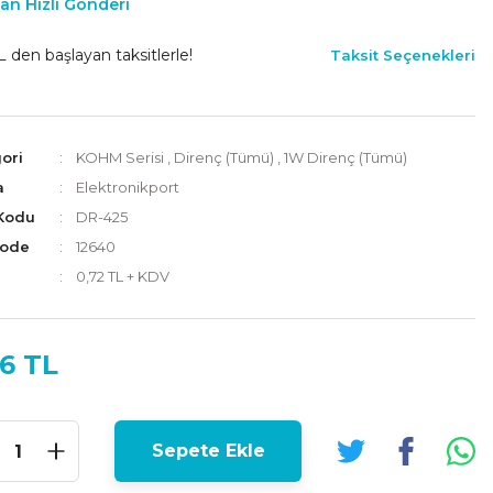
an Hızlı Gönderi
L den başlayan taksitlerle!
Taksit Seçenekleri
ori
KOHM Serisi
,
Direnç (Tümü)
,
1W Direnç (Tümü)
a
Elektronikport
Kodu
DR-425
Code
12640
0,72 TL + KDV
6 TL
Sepete Ekle