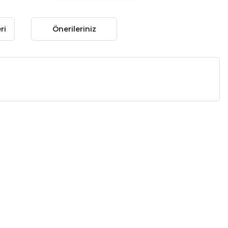
ri
Önerileriniz
 gördüğünüz noktaları öneri formunu kullanarak tarafımıza
 yapın!