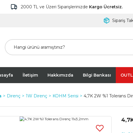
2000 TL ve Üzeri Siparişlerinizde
Kargo Ücretsiz.
Sipariş Tak
asayfa
İletişim
Hakkımızda
Bilgi Bankası
OUTL
a
Direnç
1W Direnç
KOHM Serisi
4,7K 2W %1 Tolerans Di
4,7