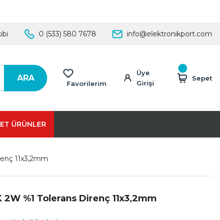
ibi
0 (533) 580 7678
info@elektronikport.com
Üye
ARA
Sepet
Girişi
Favorilerim
ET ÜRÜNLER
renç 11x3,2mm
K 2W %1 Tolerans Direnç 11x3,2mm