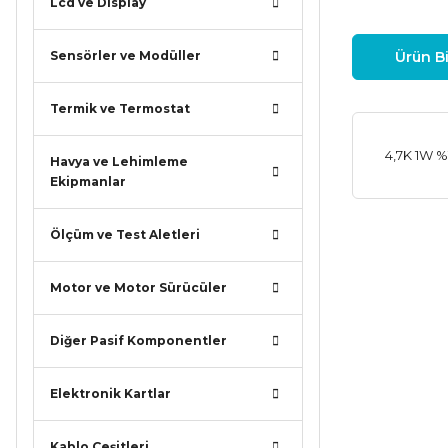
Lcd ve Display
Sensörler ve Modüller
Ürün Bi
Termik ve Termostat
4,7K 1W %
Havya ve Lehimleme
Ekipmanlar
Ölçüm ve Test Aletleri
Bu ürünün
iletebilirsi
Görüş ve ö
Motor ve Motor Sürücüler
Ürün r
Diğer Pasif Komponentler
Ürün a
Elektronik Kartlar
Ürün b
Ürün f
Kablo Çeşitleri