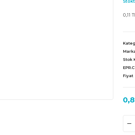
Stokt
0,11 T
Kateg
Mark
Stok 
EPR.
Fiyat
0,8