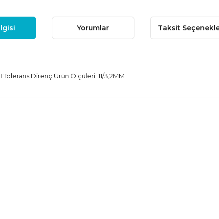
lgisi
Yorumlar
Taksit Seçenekle
1 Tolerans Direnç Ürün Ölçüleri: 11/3,2MM
 fiyat bilgisi, resim, ürün açıklamalarında ve diğer konularda yetersiz
niz.
Bu ürüne ilk yorumu siz
nerileriniz için teşekkür ederiz.
Yorum Yaz
esmi kalitesiz, bozuk veya görüntülenemiyor.
çıklamasında eksik bilgiler bulunuyor.
ilgilerinde hatalar bulunuyor.
iyatı diğer sitelerden daha pahalı.