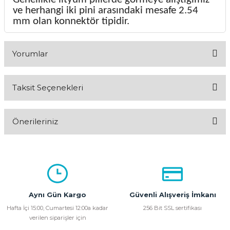
ve herhangi iki pini arasındaki mesafe 2.54
mm olan konnektör tipidir.
Yorumlar
Taksit Seçenekleri
Bu ürüne ilk yorumu siz yapın!
Önerileriniz
Yorum Yaz
Bu ürünün fiyat bilgisi, resim, ürün açıklamalarında ve diğer
konularda yetersiz gördüğünüz noktaları öneri formunu
kullanarak tarafımıza iletebilirsiniz.
Görüş ve önerileriniz için teşekkür ederiz.
Aynı Gün Kargo
Güvenli Alışveriş İmkanı
Ürün resmi kalitesiz, bozuk veya görüntülenemiyor.
Hafta İçi 15:00, Cumartesi 12:00a kadar
256 Bit SSL sertifikası
verilen siparişler için
Ürün açıklamasında eksik bilgiler bulunuyor.