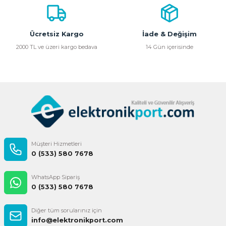
Ürün bilgilerinde hatalar bulunuyor.
Ürün fiyatı diğer sitelerden daha pahalı.
Bu ürüne benzer farklı alternatifler olmalı.
Ücretsiz Kargo
İade & Değişim
2000 TL ve üzeri kargo bedava
14 Gün içerisinde
Gönder
Müşteri Hizmetleri
0 (533) 580 7678
WhatsApp Sipariş
0 (533) 580 7678
Diğer tüm sorularınız için
info@elektronikport.com