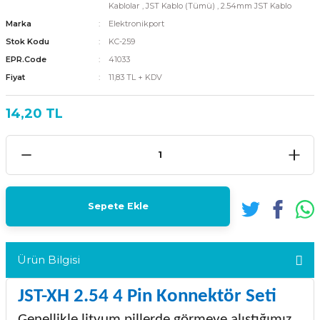
Kablolar
,
JST Kablo (Tümü)
,
2.54mm JST Kablo
Marka
Elektronikport
Stok Kodu
KC-259
EPR.Code
41033
Fiyat
11,83 TL + KDV
14,20 TL
Sepete Ekle
Ürün Bilgisi
JST-XH 2.54 4 Pin Konnektör Seti
Genellikle lityum pillerde görmeye alıştığımız