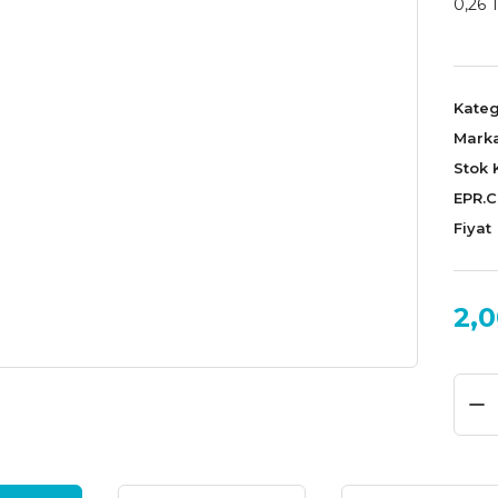
0,26 T
Kateg
Mark
Stok 
EPR.
Fiyat
2,0