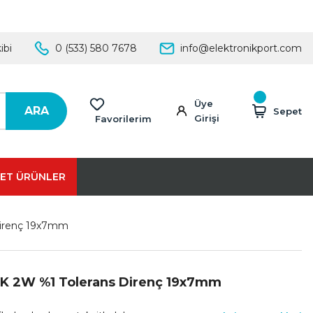
ibi
0 (533) 580 7678
info@elektronikport.com
Üye
ARA
Sepet
Girişi
Favorilerim
ET ÜRÜNLER
Direnç 19x7mm
K 2W %1 Tolerans Direnç 19x7mm