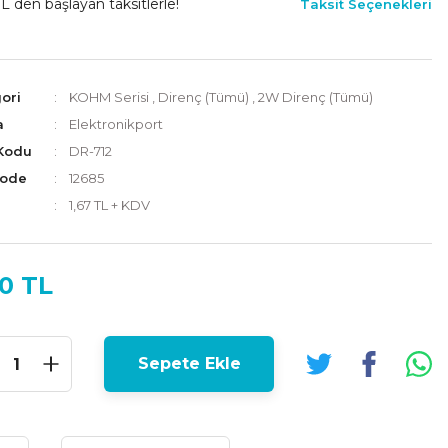
L den başlayan taksitlerle!
Taksit Seçenekleri
ori
KOHM Serisi
,
Direnç (Tümü)
,
2W Direnç (Tümü)
a
Elektronikport
Kodu
DR-712
Code
12685
1,67 TL + KDV
0 TL
Sepete Ekle