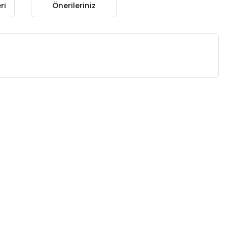
ri
Önerileriniz
 gördüğünüz noktaları öneri formunu kullanarak tarafımıza
 yapın!