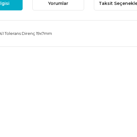
lgisi
Yorumlar
Taksit Seçenekle
%1 Tolerans Direnç 19x7mm
 fiyat bilgisi, resim, ürün açıklamalarında ve diğer konularda yetersiz
niz.
Bu ürüne ilk yorumu siz
nerileriniz için teşekkür ederiz.
Yorum Yaz
esmi kalitesiz, bozuk veya görüntülenemiyor.
çıklamasında eksik bilgiler bulunuyor.
ilgilerinde hatalar bulunuyor.
iyatı diğer sitelerden daha pahalı.
ne benzer farklı alternatifler olmalı.