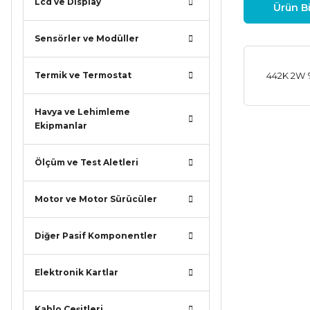
Lcd ve Display
Ürün Bi
Sensörler ve Modüller
Termik ve Termostat
442K 2W 
Havya ve Lehimleme
Ekipmanlar
Bu ürünün
iletebilirsi
Ölçüm ve Test Aletleri
Görüş ve ö
Motor ve Motor Sürücüler
Ürün r
Ürün a
Diğer Pasif Komponentler
Ürün b
Ürün f
Elektronik Kartlar
Bu ürü
Kablo Çeşitleri