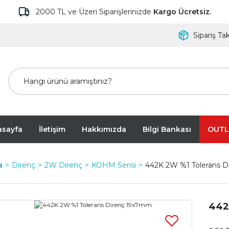
2000 TL ve Üzeri Siparişlerinizde
Kargo Ücretsiz.
Sipariş Tak
asayfa
İletişim
Hakkımızda
Bilgi Bankası
OUTL
a
Direnç
2W Direnç
KOHM Serisi
442K 2W %1 Tolerans 
442