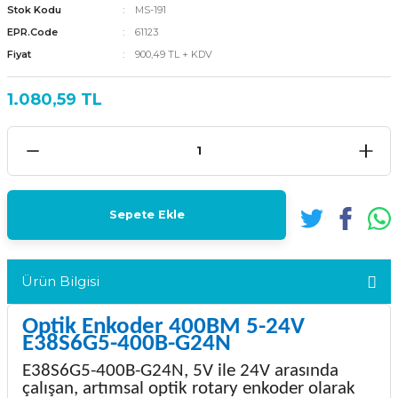
Stok Kodu
MS-191
EPR.Code
61123
Fiyat
900,49 TL + KDV
1.080,59 TL
Sepete Ekle
Ürün Bilgisi
Optik Enkoder 400BM 5-24V
E38S6G5-400B-G24N
E38S6G5-400B-G24N, 5V ile 24V arasında
çalışan, artımsal optik rotary enkoder olarak