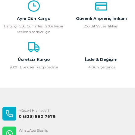
kullanarak tarafımıza iletebilirsiniz.
Görüş ve önerileriniz için teşekkür ederiz.
Aynı Gün Kargo
Güvenli Alışveriş İmkanı
Ürün resmi kalitesiz, bozuk veya görüntülenemiyor.
Hafta İçi 15:00, Cumartesi 12:00a kadar
256 Bit SSL sertifikası
verilen siparişler için
Ürün açıklamasında eksik bilgiler bulunuyor.
Ürün bilgilerinde hatalar bulunuyor.
Ürün fiyatı diğer sitelerden daha pahalı.
Bu ürüne benzer farklı alternatifler olmalı.
Ücretsiz Kargo
İade & Değişim
2000 TL ve üzeri kargo bedava
14 Gün içerisinde
Gönder
Müşteri Hizmetleri
0 (533) 580 7678
WhatsApp Sipariş