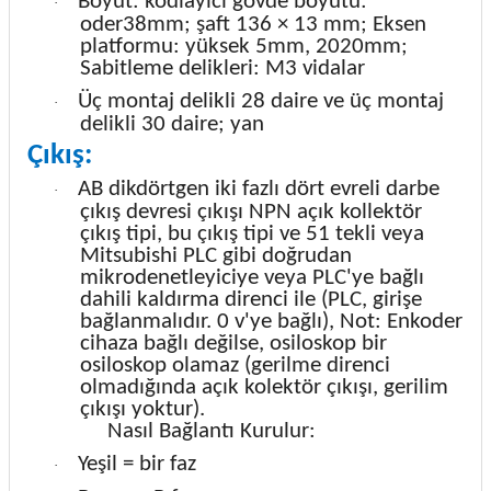
Boyut: kodlayıcı gövde boyutu:
·
oder38mm; şaft 136 × 13 mm; Eksen
platformu: yüksek 5mm, 2020mm;
Sabitleme delikleri: M3 vidalar
Üç montaj delikli 28 daire ve üç montaj
·
delikli 30 daire; yan
Çıkış:
AB dikdörtgen iki fazlı dört evreli darbe
·
çıkış devresi çıkışı NPN açık kollektör
çıkış tipi, bu çıkış tipi ve 51 tekli veya
Mitsubishi PLC gibi doğrudan
mikrodenetleyiciye veya PLC'ye bağlı
dahili kaldırma direnci ile (PLC, girişe
bağlanmalıdır. 0 v'ye bağlı), Not: Enkoder
cihaza bağlı değilse, osiloskop bir
osiloskop olamaz (gerilme direnci
olmadığında açık kolektör çıkışı, gerilim
çıkışı yoktur).
Nasıl Bağlantı Kurulur:
Yeşil = bir faz
·