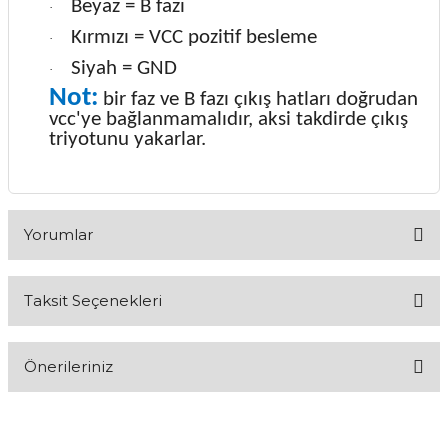
Beyaz = B fazı
·
Kırmızı = VCC pozitif besleme
·
Siyah = GND
·
Not:
bir faz ve B fazı çıkış hatları doğrudan
vcc'ye bağlanmamalıdır, aksi takdirde çıkış
triyotunu yakarlar.
Yorumlar
Taksit Seçenekleri
Bu ürüne ilk yorumu siz yapın!
Önerileriniz
Yorum Yaz
Bu ürünün fiyat bilgisi, resim, ürün açıklamalarında ve diğer
konularda yetersiz gördüğünüz noktaları öneri formunu