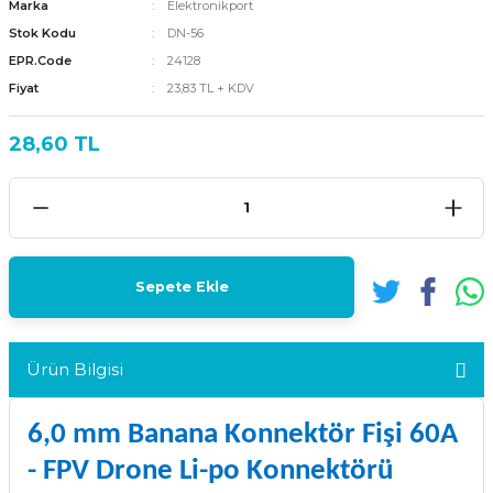
Marka
Elektronikport
Stok Kodu
DN-56
EPR.Code
24128
Fiyat
23,83 TL + KDV
28,60 TL
Sepete Ekle
Ürün Bilgisi
6,0 mm Banana Konnektör Fişi 60A
- FPV Drone Li-po Konnektörü