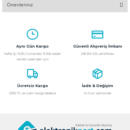
Önerileriniz
Yorum Yaz
Bu ürünün fiyat bilgisi, resim, ürün açıklamalarında ve diğer
konularda yetersiz gördüğünüz noktaları öneri formunu
kullanarak tarafımıza iletebilirsiniz.
Görüş ve önerileriniz için teşekkür ederiz.
Aynı Gün Kargo
Güvenli Alışveriş İmkanı
Ürün resmi kalitesiz, bozuk veya görüntülenemiyor.
Hafta İçi 15:00, Cumartesi 12:00a kadar
256 Bit SSL sertifikası
verilen siparişler için
Ürün açıklamasında eksik bilgiler bulunuyor.
Ürün bilgilerinde hatalar bulunuyor.
Ürün fiyatı diğer sitelerden daha pahalı.
Bu ürüne benzer farklı alternatifler olmalı.
Ücretsiz Kargo
İade & Değişim
2000 TL ve üzeri kargo bedava
14 Gün içerisinde
Gönder