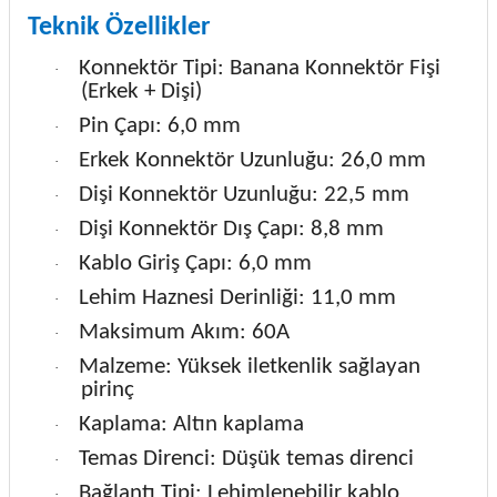
Teknik Özellikler
Konnektör Tipi: Banana Konnektör Fişi
·
(Erkek + Dişi)
Pin Çapı: 6,0 mm
·
Erkek Konnektör Uzunluğu: 26,0 mm
·
Dişi Konnektör Uzunluğu: 22,5 mm
·
Dişi Konnektör Dış Çapı: 8,8 mm
·
Kablo Giriş Çapı: 6,0 mm
·
Lehim Haznesi Derinliği: 11,0 mm
·
Maksimum Akım: 60A
·
Malzeme: Yüksek iletkenlik sağlayan
·
pirinç
Kaplama: Altın kaplama
·
Temas Direnci: Düşük temas direnci
·
Bağlantı Tipi: Lehimlenebilir kablo
·