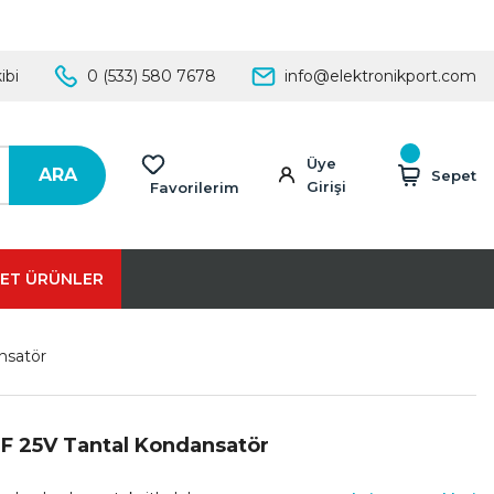
ibi
0 (533) 580 7678
info@elektronikport.com
Üye
ARA
Sepet
Girişi
Favorilerim
ET ÜRÜNLER
nsatör
uF 25V Tantal Kondansatör