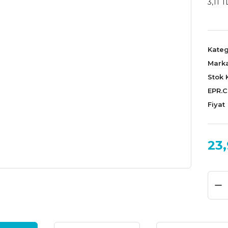
3,11 T
Kateg
Mark
Stok 
EPR.
Fiyat
23,