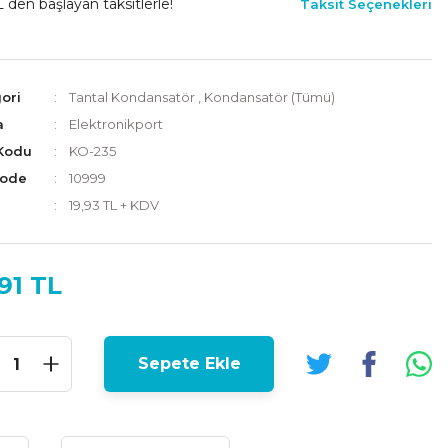
L den başlayan taksitlerle!
Taksit Seçenekleri
ori
Tantal Kondansatör
,
Kondansatör (Tümü)
a
Elektronikport
Kodu
KO-235
Code
10999
19,93 TL + KDV
91 TL
Sepete Ekle