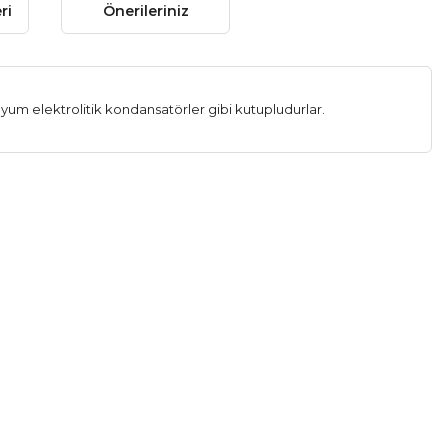
ri
Önerileriniz
yum elektrolitik kondansatörler gibi kutupludurlar.
 gördüğünüz noktaları öneri formunu kullanarak tarafımıza
 yapın!