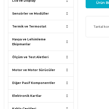
Lcd ve Display
Ürün Bi
Sensörler ve Modüller
Termik ve Termostat
Tantal ko
Havya ve Lehimleme
Ekipmanlar
Bu ürünün
iletebilirsi
Ölçüm ve Test Aletleri
Görüş ve ö
Motor ve Motor Sürücüler
Ürün r
Ürün a
Diğer Pasif Komponentler
Ürün b
Ürün f
Elektronik Kartlar
Bu ürü
Kablo Çeşitleri