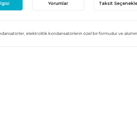
lgisi
Yorumlar
Taksit Seçenekle
ndansatörler, elektrolitik kondansatörlerin özel bir formudur ve alümin
 fiyat bilgisi, resim, ürün açıklamalarında ve diğer konularda yetersiz
niz.
Bu ürüne ilk yorumu siz
nerileriniz için teşekkür ederiz.
Yorum Yaz
esmi kalitesiz, bozuk veya görüntülenemiyor.
çıklamasında eksik bilgiler bulunuyor.
ilgilerinde hatalar bulunuyor.
iyatı diğer sitelerden daha pahalı.
ne benzer farklı alternatifler olmalı.