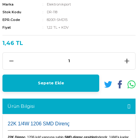
Marka
Elektronikport
Stok Kodu
DR-118
EPR.Code
82001-SMD15
Fiyat
1,22 TL + KDV
1,46 TL
Sepete Ekle
Ürün Bilgisi
22K 1/4W 1206 SMD Direnç
22K Direnç,
1206 kılıf yapısına sahip
SMD direnç çeşitleri
ndendir. 1/4W'a kadar