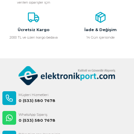
verilen siparişler için
Ürün açıklamasında eksik bilgiler bulunuyor.
Ürün bilgilerinde hatalar bulunuyor.
Ürün fiyatı diğer sitelerden daha pahalı.
Bu ürüne benzer farklı alternatifler olmalı.
Ücretsiz Kargo
İade & Değişim
2000 TL ve üzeri kargo bedava
14 Gün içerisinde
Gönder
Müşteri Hizmetleri
0 (533) 580 7678
WhatsApp Sipariş
0 (533) 580 7678