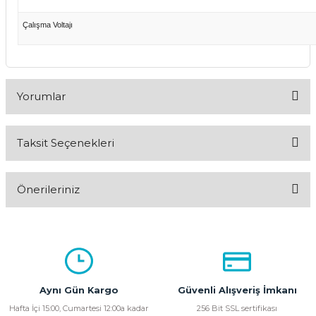
Çalışma Voltajı
Yorumlar
Taksit Seçenekleri
Bu ürüne ilk yorumu siz yapın!
Önerileriniz
Yorum Yaz
Bu ürünün fiyat bilgisi, resim, ürün açıklamalarında ve diğer
konularda yetersiz gördüğünüz noktaları öneri formunu
kullanarak tarafımıza iletebilirsiniz.
Görüş ve önerileriniz için teşekkür ederiz.
Aynı Gün Kargo
Güvenli Alışveriş İmkanı
Ürün resmi kalitesiz, bozuk veya görüntülenemiyor.
Hafta İçi 15:00, Cumartesi 12:00a kadar
256 Bit SSL sertifikası