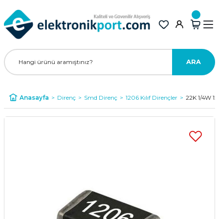
ARA
Anasayfa
Direnç
Smd Direnç
1206 Kılıf Dirençler
22K 1/4W 12