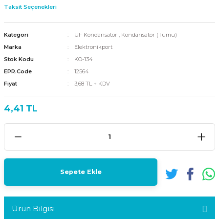
Taksit Seçenekleri
Kategori
UF Kondansatör
,
Kondansatör (Tümü)
Marka
Elektronikport
Stok Kodu
KO-134
EPR.Code
12564
Fiyat
3,68 TL + KDV
4,41 TL
Sepete Ekle
Ürün Bilgisi