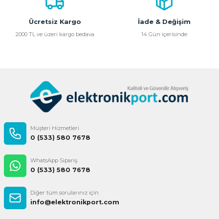
Ürün fiyatı diğer sitelerden daha pahalı.
Bu ürüne benzer farklı alternatifler olmalı.
Ücretsiz Kargo
İade & Değişim
2000 TL ve üzeri kargo bedava
14 Gün içerisinde
Gönder
Müşteri Hizmetleri
0 (533) 580 7678
WhatsApp Sipariş
0 (533) 580 7678
Diğer tüm sorularınız için
info@elektronikport.com