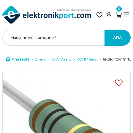
0
ARA
Anasayfa
Direnç
1/2W Direnç
KOHM Serisi
69,8K 1/2W %1 Tol