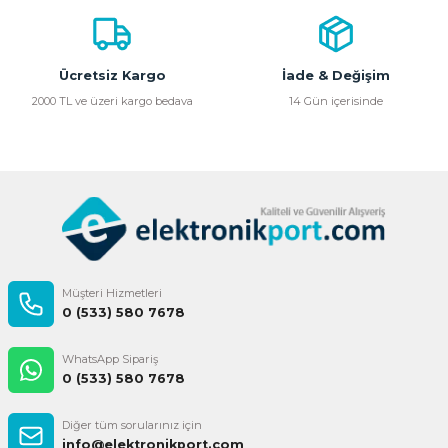
Ürün bilgilerinde hatalar bulunuyor.
Ürün fiyatı diğer sitelerden daha pahalı.
Bu ürüne benzer farklı alternatifler olmalı.
Ücretsiz Kargo
İade & Değişim
2000 TL ve üzeri kargo bedava
14 Gün içerisinde
Gönder
Müşteri Hizmetleri
0 (533) 580 7678
WhatsApp Sipariş
0 (533) 580 7678
Diğer tüm sorularınız için
info@elektronikport.com