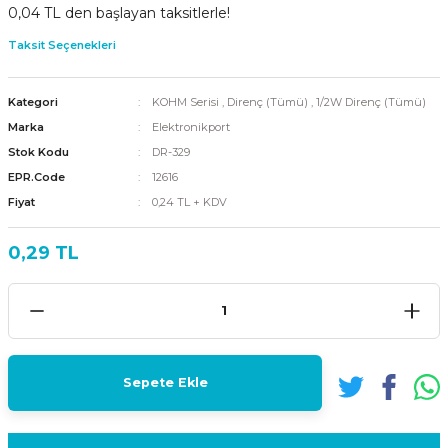
0,04 TL den başlayan taksitlerle!
Taksit Seçenekleri
Kategori
KOHM Serisi
,
Direnç (Tümü)
,
1/2W Direnç (Tümü)
Marka
Elektronikport
Stok Kodu
DR-329
EPR.Code
12616
Fiyat
0,24 TL + KDV
0,29 TL
Sepete Ekle