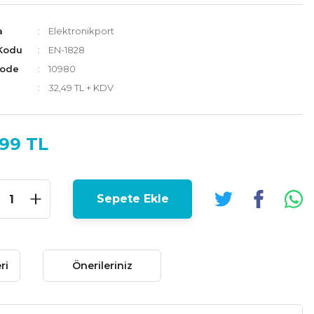
a
Elektronikport
Kodu
EN-1828
Code
10980
32,49 TL + KDV
,99 TL
Sepete Ekle
ri
Önerileriniz