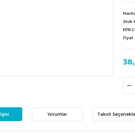
Mark
Stok 
EPR.
Fiyat
38
lgisi
Yorumlar
Taksit Seçenekle