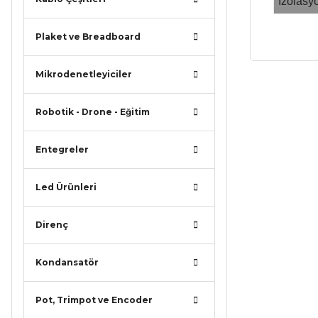
Izolasy
Plaket ve Breadboard
Mikrodenetleyiciler
Bu ürünün
iletebilirsi
Robotik - Drone - Eğitim
Görüş ve ö
Entegreler
Ürün r
Ürün a
Led Ürünleri
Ürün b
Direnç
Ürün f
Bu ürü
Kondansatör
Pot, Trimpot ve Encoder