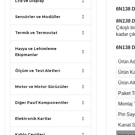
Lcd ve Display
6N138 DI
Sensörler ve Modüller
6N138 Da
Çıkışlı 
Termik ve Termostat
kadar çık
6N138 DI
Havya ve Lehimleme
Ekipmanlar
Ürün Ad
Ölçüm ve Test Aletleri
Ürün Ka
Ürün Alt
Motor ve Motor Sürücüler
Paket T
Diğer Pasif Komponentler
Montaj 
Pin Say
Elektronik Kartlar
Kanal S
Kablo Çeşitleri