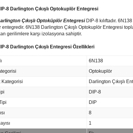
P-8 Darlington Çıkışlı Optokuplör Entegresi
rlington Çıkışlı Optoküplör Entegresi
DIP-8 kılıftadır. 6N13
bir entegredir. 6N138 Darlington Çıkışlı Optokuplör Entegresi to
an gerilimlere karşı izolasyona sahiptir.
P-8 Darlington Çıkışlı Entegresi Özellikleri
ı
6N138
tegorisi
Optokuplör
 Kategorisi
Darlington Çıkışlı En
ipi
DIP-8
Tipi
DIP
ısı
8
ayısı
1