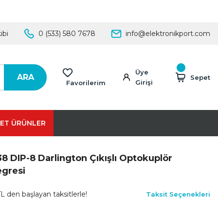
ibi
0 (533) 580 7678
info@elektronikport.com
Üye
ARA
Sepet
Girişi
Favorilerim
ET ÜRÜNLER
8 DIP-8 Darlington Çıkışlı Optokuplör
egresi
L den başlayan taksitlerle!
Taksit Seçenekleri