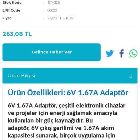
Stok Kodu
BP-326
EPR.Code
00000
Fiyat
219,23 TL + KDV
263,08 TL
Gelince Haber Ver
Ürün Bilgisi
Ürün Özellikleri:
6V 1.67A Adaptör
6V 1.67A Adaptör
, çeşitli elektronik cihazlar
ve projeler için enerji sağlamak amacıyla
kullanılan bir güç kaynağıdır. Bu
adaptör,
6V
çıkış gerilimi ve
1.67A
akım
kapasitesi sunarak, birçok uygulama için