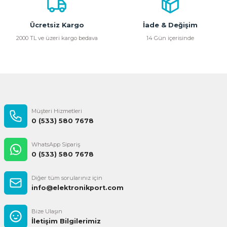
Ürün fiyatı diğer sitelerden daha pahalı.
Bu ürüne benzer farklı alternatifler olmalı.
Ücretsiz Kargo
İade & Değişim
2000 TL ve üzeri kargo bedava
14 Gün içerisinde
Gönder
Müşteri Hizmetleri
0 (533) 580 7678
WhatsApp Sipariş
0 (533) 580 7678
Diğer tüm sorularınız için
info@elektronikport.com
Bize Ulaşın
İletişim Bilgilerimiz