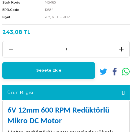
Stok Kodu
MS-165
EPR.Code
10684
Fiyat
202,57 TL + KDV
243,08 TL
Sepete Ekle
Ürün Bilgisi
6V 12mm 600 RPM Redüktörlü
Mikro DC Motor