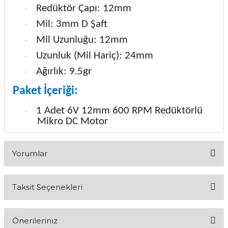
Redüktör Çapı: 12mm
·
Mil: 3mm D Şaft
·
Mil Uzunluğu: 12mm
·
Uzunluk (Mil Hariç): 24mm
·
Ağırlık: 9.5gr
·
Paket İçeriği:
1 Adet 6V 12mm 600 RPM Redüktörlü
·
Mikro DC Motor
Yorumlar
Taksit Seçenekleri
Bu ürüne ilk yorumu siz yapın!
Önerileriniz
Yorum Yaz