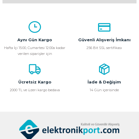
Bu ürünün fiyat bilgisi, resim, ürün açıklamalarında ve diğer
konularda yetersiz gördüğünüz noktaları öneri formunu
kullanarak tarafımıza iletebilirsiniz.
Görüş ve önerileriniz için teşekkür ederiz.
Aynı Gün Kargo
Güvenli Alışveriş İmkanı
Ürün resmi kalitesiz, bozuk veya görüntülenemiyor.
Hafta İçi 15:00, Cumartesi 12:00a kadar
256 Bit SSL sertifikası
verilen siparişler için
Ürün açıklamasında eksik bilgiler bulunuyor.
Ürün bilgilerinde hatalar bulunuyor.
Ürün fiyatı diğer sitelerden daha pahalı.
Bu ürüne benzer farklı alternatifler olmalı.
Ücretsiz Kargo
İade & Değişim
2000 TL ve üzeri kargo bedava
14 Gün içerisinde
Gönder