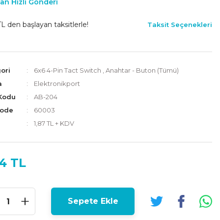
an Hızlı Gönderi
L den başlayan taksitlerle!
Taksit Seçenekleri
ori
6x6 4-Pin Tact Switch
,
Anahtar - Buton (Tümü)
a
Elektronikport
Kodu
AB-204
Code
60003
1,87 TL + KDV
4 TL
Sepete Ekle