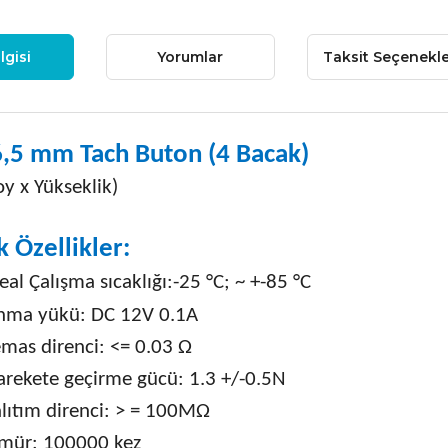
lgisi
Yorumlar
Taksit Seçenekle
,5 mm Tach Buton (4 Bacak)
oy x Yükseklik)
k Özellikler:
eal Çalışma sıcaklığı:-25
°
C; ~ +-85
°
C
nma yükü: DC 12V 0.1A
emas direnci: <= 0.03 Ω
arekete geçirme gücü: 1.3 +/-0.5N
alıtım direnci: > = 100MΩ
mür: 100000 kez