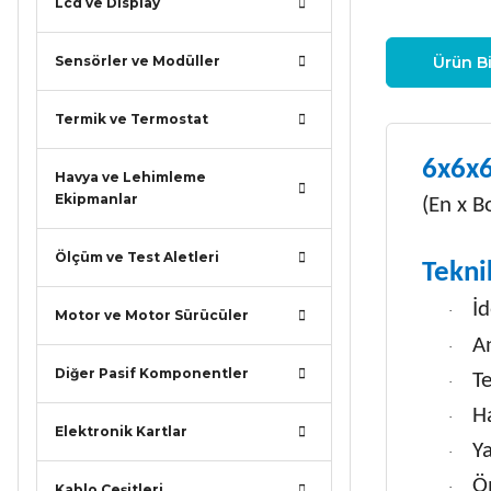
Lcd ve Display
Sensörler ve Modüller
Ürün Bi
Termik ve Termostat
6x6x6
Havya ve Lehimleme
Ekipmanlar
(En x B
Ölçüm ve Test Aletleri
Tekni
İd
·
Motor ve Motor Sürücüler
A
·
Diğer Pasif Komponentler
T
·
H
·
Elektronik Kartlar
Y
·
Ö
·
Kablo Çeşitleri