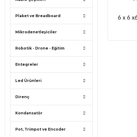
Plaket ve Breadboard
6 x 6 x
Mikrodenetleyiciler
Robotik - Drone - Eğitim
Bu ürünün
iletebilirsi
Entegreler
Görüş ve ö
Led Ürünleri
Ürün r
Ürün a
Direnç
Ürün b
Ürün f
Kondansatör
Bu ürü
Pot, Trimpot ve Encoder