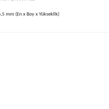
6,5 mm (En x Boy x Yükseklik)
 fiyat bilgisi, resim, ürün açıklamalarında ve diğer konularda yetersiz
niz.
Bu ürüne ilk yorumu siz
nerileriniz için teşekkür ederiz.
Yorum Yaz
esmi kalitesiz, bozuk veya görüntülenemiyor.
çıklamasında eksik bilgiler bulunuyor.
ilgilerinde hatalar bulunuyor.
iyatı diğer sitelerden daha pahalı.
ne benzer farklı alternatifler olmalı.