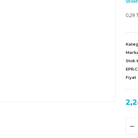
Stokt
0,29 T
Kateg
Mark
Stok 
EPR.
Fiyat
2,2