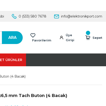
ibi
0 (533) 580 7678
info@elektronikport.com
Üye
ARA
Sepet
Girişi
Favorilerim
ET ÜRÜNLER
Buton (4 Bacak)
x6,5 mm Tach Buton (4 Bacak)