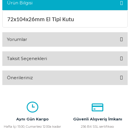
Ürün Bilgisi
72x104x26mm El Tipi Kutu
Yorumlar
Taksit Seçenekleri
Bu ürüne ilk yorumu siz yapın!
Önerileriniz
Yorum Yaz
Bu ürünün fiyat bilgisi, resim, ürün açıklamalarında ve diğer
konularda yetersiz gördüğünüz noktaları öneri formunu
kullanarak tarafımıza iletebilirsiniz.
Görüş ve önerileriniz için teşekkür ederiz.
Aynı Gün Kargo
Güvenli Alışveriş İmkanı
Ürün resmi kalitesiz, bozuk veya görüntülenemiyor.
Hafta İçi 15:00, Cumartesi 12:00a kadar
256 Bit SSL sertifikası