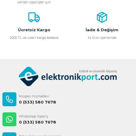
verilen siparişler için
Ürün açıklamasında eksik bilgiler bulunuyor.
Ürün bilgilerinde hatalar bulunuyor.
Ürün fiyatı diğer sitelerden daha pahalı.
Bu ürüne benzer farklı alternatifler olmalı.
Ücretsiz Kargo
İade & Değişim
2000 TL ve üzeri kargo bedava
14 Gün içerisinde
Gönder
Müşteri Hizmetleri
0 (533) 580 7678
WhatsApp Sipariş
0 (533) 580 7678