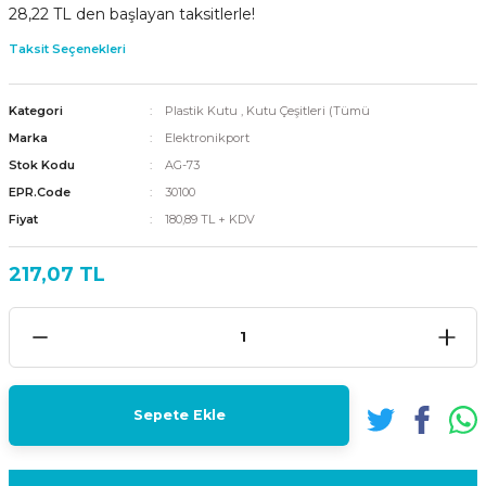
28,22 TL den başlayan taksitlerle!
Taksit Seçenekleri
Kategori
Plastik Kutu
,
Kutu Çeşitleri (Tümü
Marka
Elektronikport
Stok Kodu
AG-73
EPR.Code
30100
Fiyat
180,89 TL + KDV
217,07 TL
Sepete Ekle