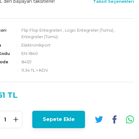
L den başlayan taksitlerle!
Taksit Seçenekleri
ori
Flip Flop Entegreleri
,
Logic Entegreler (Tümü)
,
Entegreler (Tümü)
a
Elektronikport
Kodu
EN-1840
Code
84121
11,34 TL + KDV
61 TL
Sepete Ekle