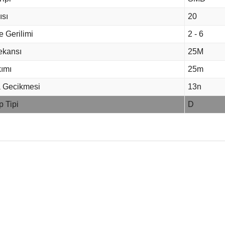
ısı
20
 Gerilimi
2 - 6
ekansı
25M
kımı
25m
 Gecikmesi
13n
p Tipi
D
 fiyat bilgisi, resim, ürün açıklamalarında ve diğer konularda yetersiz
niz.
Bu ürüne ilk yorumu siz
nerileriniz için teşekkür ederiz.
Yorum Yaz
esmi kalitesiz, bozuk veya görüntülenemiyor.