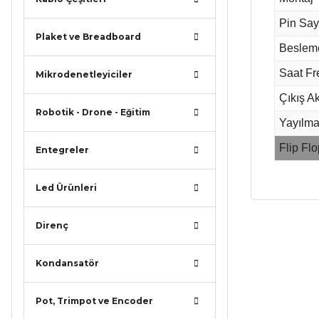
Pin Say
Plaket ve Breadboard
Besleme
Saat Fr
Mikrodenetleyiciler
Çıkış A
Robotik - Drone - Eğitim
Yayılma
Flip Flo
Entegreler
Led Ürünleri
Direnç
Bu ürünün
iletebilirsi
Görüş ve ö
Kondansatör
Ürün r
Pot, Trimpot ve Encoder