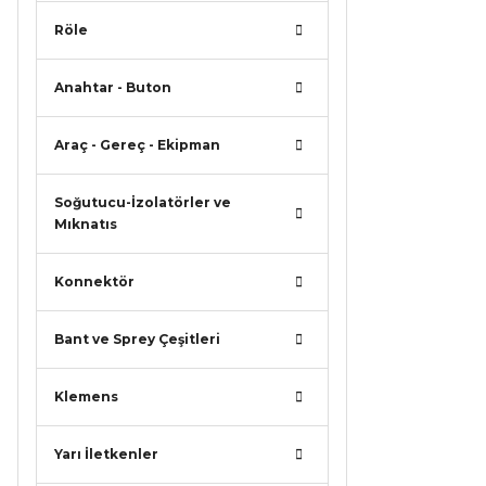
Ürün a
Röle
Ürün b
Ürün f
Anahtar - Buton
Bu ürü
Araç - Gereç - Ekipman
Soğutucu-İzolatörler ve
Mıknatıs
Konnektör
Bant ve Sprey Çeşitleri
Klemens
Yarı İletkenler