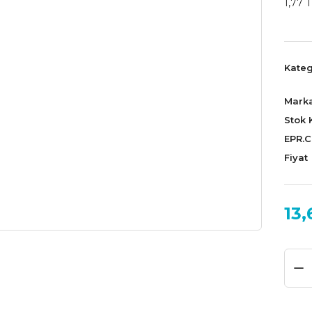
1,77 T
Kateg
Mark
Stok 
EPR.
Fiyat
13,