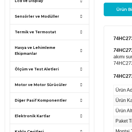
Lcd ve Display
Ürün Bi
Sensörler ve Modüller
Termik ve Termostat
74HC273
Havya ve Lehimleme
74HC273
Ekipmanlar
akımı su
74HC273 
Ölçüm ve Test Aletleri
74HC273 
Motor ve Motor Sürücüler
Ürün Ad
Ürün Ka
Diğer Pasif Komponentler
Ürün Alt
Elektronik Kartlar
Paket T
Montaj 
Kablo Çeşitleri