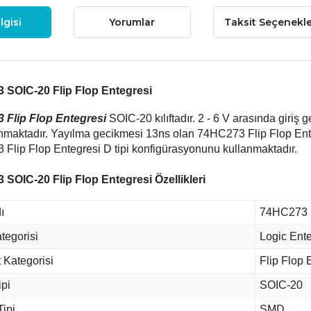
lgisi
Yorumlar
Taksit Seçenekle
 SOIC-20 Flip Flop Entegresi
 Flip Flop Entegresi
SOIC-20 kılıftadır. 2 - 6 V arasında giriş 
nmaktadır. Yayılma gecikmesi 13ns olan 74HC273 Flip Flop Enteg
Flip Flop Entegresi D tipi konfigürasyonunu kullanmaktadır.
SOIC-20 Flip Flop Entegresi Özellikleri
ı
74HC273
tegorisi
Logic Ente
 Kategorisi
Flip Flop 
ipi
SOIC-20
Tipi
SMD