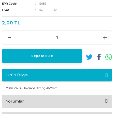
EPR.Code
12685
Fiyat
1,67 TL + KDV
2,00 TL
Sepete Ekle
Ürün Bilgisi
750K 2W %5 Tolerans Direnç 20x7mm
Yorumlar