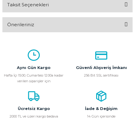
Taksit Seçenekleri
Bu ürüne ilk yorumu siz yapın!
Önerileriniz
Yorum Yaz
Bu ürünün fiyat bilgisi, resim, ürün açıklamalarında ve diğer
konularda yetersiz gördüğünüz noktaları öneri formunu
kullanarak tarafımıza iletebilirsiniz.
Görüş ve önerileriniz için teşekkür ederiz.
Aynı Gün Kargo
Güvenli Alışveriş İmkanı
Ürün resmi kalitesiz, bozuk veya görüntülenemiyor.
Hafta İçi 15:00, Cumartesi 12:00a kadar
256 Bit SSL sertifikası
verilen siparişler için
Ürün açıklamasında eksik bilgiler bulunuyor.
Ürün bilgilerinde hatalar bulunuyor.
Ürün fiyatı diğer sitelerden daha pahalı.
Bu ürüne benzer farklı alternatifler olmalı.
Ücretsiz Kargo
İade & Değişim
2000 TL ve üzeri kargo bedava
14 Gün içerisinde