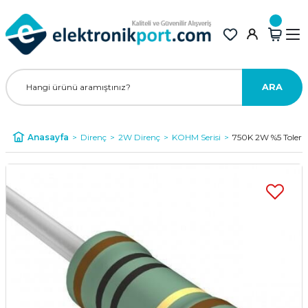
ARA
Anasayfa
Direnç
2W Direnç
KOHM Serisi
750K 2W %5 Toler