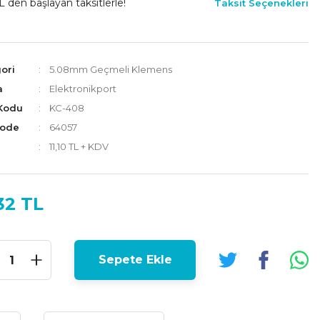
L den başlayan taksitlerle!
Taksit Seçenekleri
ori
5.08mm Geçmeli Klemens
a
Elektronikport
Kodu
KC-408
Code
64057
11,10 TL + KDV
32 TL
Sepete Ekle