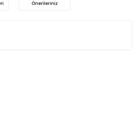
ri
Önerileriniz
 gördüğünüz noktaları öneri formunu kullanarak tarafımıza
 yapın!