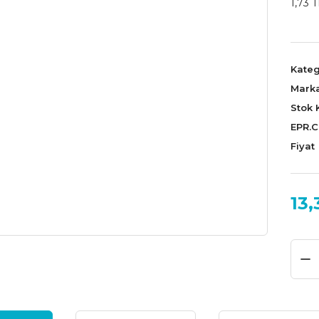
1,73 T
Kateg
Mark
Stok 
EPR.
Fiyat
13,