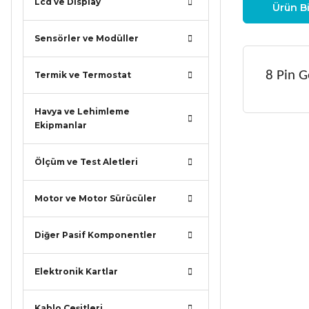
Lcd ve Display
Ürün Bi
Sensörler ve Modüller
8 Pin G
Termik ve Termostat
Havya ve Lehimleme
Ekipmanlar
Bu ürünün
iletebilirsi
Ölçüm ve Test Aletleri
Görüş ve ö
Motor ve Motor Sürücüler
Ürün r
Ürün a
Diğer Pasif Komponentler
Ürün b
Elektronik Kartlar
Ürün f
Bu ürü
Kablo Çeşitleri