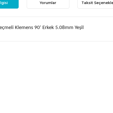
lgisi
Yorumlar
Taksit Seçenekle
eçmeli Klemens 90' Erkek 5.08mm Yeşil
 fiyat bilgisi, resim, ürün açıklamalarında ve diğer konularda yetersiz
niz.
Bu ürüne ilk yorumu siz
nerileriniz için teşekkür ederiz.
Yorum Yaz
esmi kalitesiz, bozuk veya görüntülenemiyor.
çıklamasında eksik bilgiler bulunuyor.
ilgilerinde hatalar bulunuyor.
iyatı diğer sitelerden daha pahalı.
ne benzer farklı alternatifler olmalı.