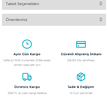
Taksit Seçenekleri
Bu ürüne ilk yorumu siz yapın!
Önerileriniz
Yorum Yaz
Bu ürünün fiyat bilgisi, resim, ürün açıklamalarında ve diğer
konularda yetersiz gördüğünüz noktaları öneri formunu
kullanarak tarafımıza iletebilirsiniz.
Görüş ve önerileriniz için teşekkür ederiz.
Aynı Gün Kargo
Güvenli Alışveriş İmkanı
Ürün resmi kalitesiz, bozuk veya görüntülenemiyor.
Hafta İçi 15:00, Cumartesi 12:00a kadar
256 Bit SSL sertifikası
verilen siparişler için
Ürün açıklamasında eksik bilgiler bulunuyor.
Ürün bilgilerinde hatalar bulunuyor.
Ürün fiyatı diğer sitelerden daha pahalı.
Bu ürüne benzer farklı alternatifler olmalı.
Ücretsiz Kargo
İade & Değişim
2000 TL ve üzeri kargo bedava
14 Gün içerisinde