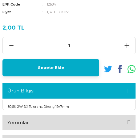
EPR.Code
12684
Fiyat
1,67 TL + KDV
2,00 TL
Sepete Ekle
Ürün Bilgisi
80,6K 2W %1 Tolerans Direnç 19x7mm
Yorumlar