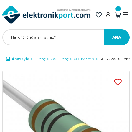
ARA
Anasayfa
Direnç
2W Direnç
KOHM Serisi
80,6K 2W %1 Toler