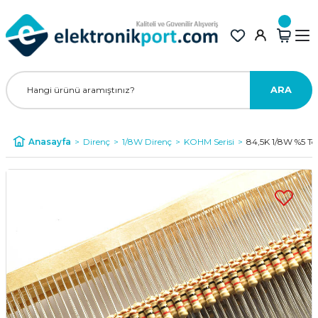
ARA
Anasayfa
Direnç
1/8W Direnç
KOHM Serisi
84,5K 1/8W %5 To