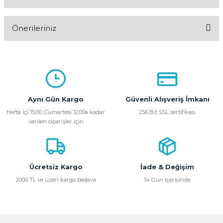
Bu ürüne ilk yorumu siz yapın!
Önerileriniz
Yorum Yaz
Bu ürünün fiyat bilgisi, resim, ürün açıklamalarında ve diğer
konularda yetersiz gördüğünüz noktaları öneri formunu
kullanarak tarafımıza iletebilirsiniz.
Görüş ve önerileriniz için teşekkür ederiz.
Aynı Gün Kargo
Güvenli Alışveriş İmkanı
Ürün resmi kalitesiz, bozuk veya görüntülenemiyor.
Hafta İçi 15:00, Cumartesi 12:00a kadar
256 Bit SSL sertifikası
verilen siparişler için
Ürün açıklamasında eksik bilgiler bulunuyor.
Ürün bilgilerinde hatalar bulunuyor.
Ürün fiyatı diğer sitelerden daha pahalı.
Bu ürüne benzer farklı alternatifler olmalı.
Ücretsiz Kargo
İade & Değişim
2000 TL ve üzeri kargo bedava
14 Gün içerisinde