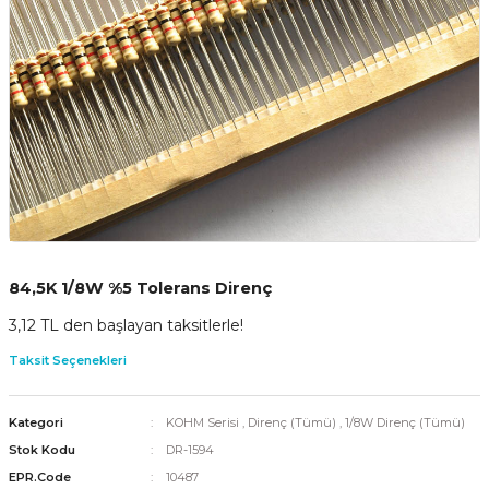
84,5K 1/8W %5 Tolerans Direnç
3,12 TL den başlayan taksitlerle!
Taksit Seçenekleri
Kategori
KOHM Serisi
,
Direnç (Tümü)
,
1/8W Direnç (Tümü)
Stok Kodu
DR-1594
EPR.Code
10487