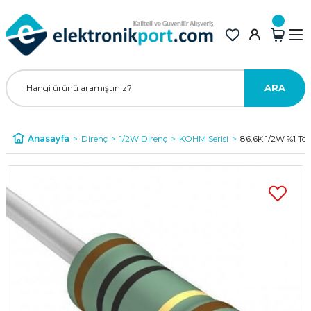
ARA
Anasayfa
Direnç
1/2W Direnç
KOHM Serisi
86,6K 1/2W %1 To