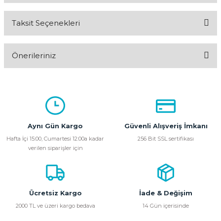
Taksit Seçenekleri
Bu ürüne ilk yorumu siz yapın!
Önerileriniz
Yorum Yaz
Bu ürünün fiyat bilgisi, resim, ürün açıklamalarında ve diğer
konularda yetersiz gördüğünüz noktaları öneri formunu
kullanarak tarafımıza iletebilirsiniz.
Görüş ve önerileriniz için teşekkür ederiz.
Aynı Gün Kargo
Güvenli Alışveriş İmkanı
Ürün resmi kalitesiz, bozuk veya görüntülenemiyor.
Hafta İçi 15:00, Cumartesi 12:00a kadar
256 Bit SSL sertifikası
verilen siparişler için
Ürün açıklamasında eksik bilgiler bulunuyor.
Ürün bilgilerinde hatalar bulunuyor.
Ürün fiyatı diğer sitelerden daha pahalı.
Bu ürüne benzer farklı alternatifler olmalı.
Ücretsiz Kargo
İade & Değişim
2000 TL ve üzeri kargo bedava
14 Gün içerisinde