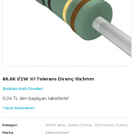
86,6K 1/2W %1 Tolerans Direnç 10x3mm
Stoktan Hızlı Gönderi
0,04 TL den başlayan taksitlerle!
Taksit Seçenekleri
Kategori
KOHM Serisi
,
Direnç (Tümü)
,
1/2W Direnç (Tümü)
Marka
Elektronikport