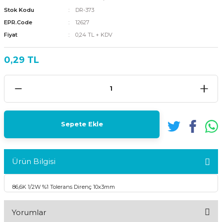
Stok Kodu
DR-373
EPR.Code
12627
Fiyat
0,24 TL + KDV
0,29 TL
Sepete Ekle
Ürün Bilgisi
86,6K 1/2W %1 Tolerans Direnç 10x3mm
Yorumlar