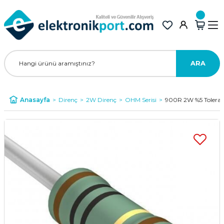
ARA
Anasayfa
Direnç
2W Direnç
OHM Serisi
900R 2W %5 Tolera