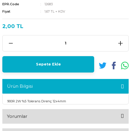
EPR.Code
12683
Fiyat
1,67 TL + KDV
2,00 TL
Sepete Ekle
Ürün Bilgisi
900R 2W %5 Tolerans Direnç 12x4mm
Yorumlar