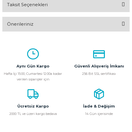
Taksit Seçenekleri
Bu ürüne ilk yorumu siz yapın!
Önerileriniz
Yorum Yaz
Bu ürünün fiyat bilgisi, resim, ürün açıklamalarında ve diğer
konularda yetersiz gördüğünüz noktaları öneri formunu
kullanarak tarafımıza iletebilirsiniz.
Görüş ve önerileriniz için teşekkür ederiz.
Aynı Gün Kargo
Güvenli Alışveriş İmkanı
Ürün resmi kalitesiz, bozuk veya görüntülenemiyor.
Hafta İçi 15:00, Cumartesi 12:00a kadar
256 Bit SSL sertifikası
verilen siparişler için
Ürün açıklamasında eksik bilgiler bulunuyor.
Ürün bilgilerinde hatalar bulunuyor.
Ürün fiyatı diğer sitelerden daha pahalı.
Bu ürüne benzer farklı alternatifler olmalı.
Ücretsiz Kargo
İade & Değişim
2000 TL ve üzeri kargo bedava
14 Gün içerisinde