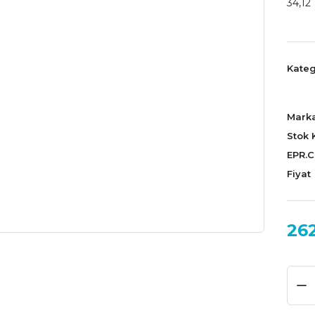
34,12 
Kateg
Mark
Stok 
EPR.
Fiyat
26