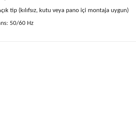
Açık tip (kılıfsız, kutu veya pano içi montaja uygun)
ans: 50/60 Hz
 fiyat bilgisi, resim, ürün açıklamalarında ve diğer konularda yetersiz
niz.
Bu ürüne ilk yorumu siz
nerileriniz için teşekkür ederiz.
Yorum Yaz
esmi kalitesiz, bozuk veya görüntülenemiyor.
çıklamasında eksik bilgiler bulunuyor.
ilgilerinde hatalar bulunuyor.
iyatı diğer sitelerden daha pahalı.
ne benzer farklı alternatifler olmalı.