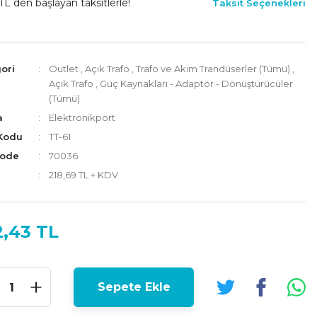
TL den başlayan taksitlerle!
Taksit Seçenekleri
ori
Outlet
,
Açık Trafo
,
Trafo ve Akım Trandüserler (Tümü)
,
Açık Trafo
,
Güç Kaynakları - Adaptör - Dönüştürücüler
(Tümü)
a
Elektronikport
Kodu
TT-61
Code
70036
218,69 TL + KDV
2,43 TL
Sepete Ekle