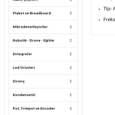
Tip: 
Plaket ve Breadboard
Frek
Mikrodenetleyiciler
Robotik - Drone - Eğitim
Bu ürünün
iletebilirsi
Entegreler
Görüş ve ö
Led Ürünleri
Ürün r
Ürün a
Direnç
Ürün b
Ürün f
Kondansatör
Bu ürü
Pot, Trimpot ve Encoder