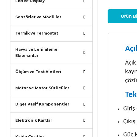
Lcd ve Display
Ürün Bi
Sensörler ve Modüller
Termik ve Termostat
Açı
Havya ve Lehimleme
Ekipmanlar
Açık
kayn
Ölçüm ve Test Aletleri
çözü
Motor ve Motor Sürücüler
Tek
Diğer Pasif Komponentler
Giriş
Elektronik Kartlar
Çıkış
Güç K
Kablo Çeşitleri