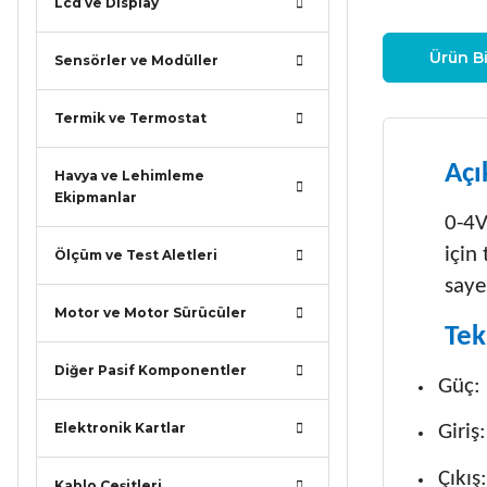
Lcd ve Display
Ürün Bi
Sensörler ve Modüller
Termik ve Termostat
Açı
Havya ve Lehimleme
Ekipmanlar
0-4V
için
Ölçüm ve Test Aletleri
sayes
Motor ve Motor Sürücüler
Tek
Diğer Pasif Komponentler
Güç:
Elektronik Kartlar
Giriş
Çıkış
Kablo Çeşitleri