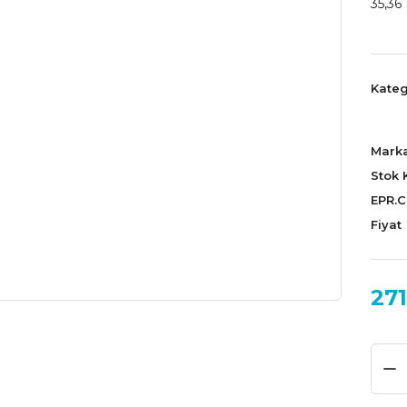
35,36 
Kateg
Mark
Stok 
EPR.
Fiyat
271