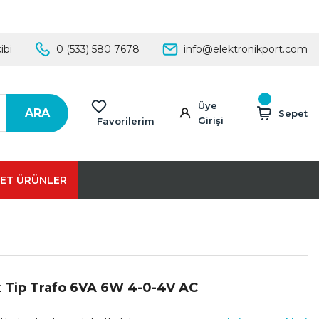
ibi
0 (533) 580 7678
info@elektronikport.com
Üye
ARA
Sepet
Girişi
Favorilerim
ET ÜRÜNLER
k Tip Trafo 6VA 6W 4-0-4V AC