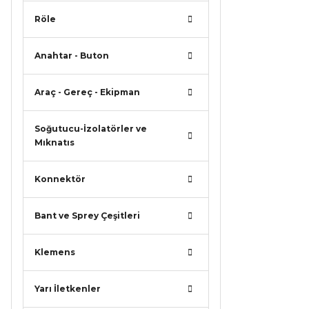
Röle
Ürün r
Ürün a
Anahtar - Buton
Ürün b
Araç - Gereç - Ekipman
Ürün f
Bu ürü
Soğutucu-İzolatörler ve
Mıknatıs
Konnektör
Bant ve Sprey Çeşitleri
Klemens
Yarı İletkenler