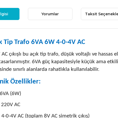
lgisi
Yorumlar
Taksit Seçenekle
k Tip Trafo 6VA 6W 4-0-4V AC
 AC çıkışlı bu açık tip trafo, düşük voltajlı ve hassas
 tasarlanmıştır. 6VA güç kapasitesiyle küçük ama etkil
inde sınırlı alanlarda rahatlıkla kullanılabilir.
nik Özellikler:
 6VA (6W)
: 220V AC
: 4-0-4V AC (toplam 8V AC simetrik çıkış)