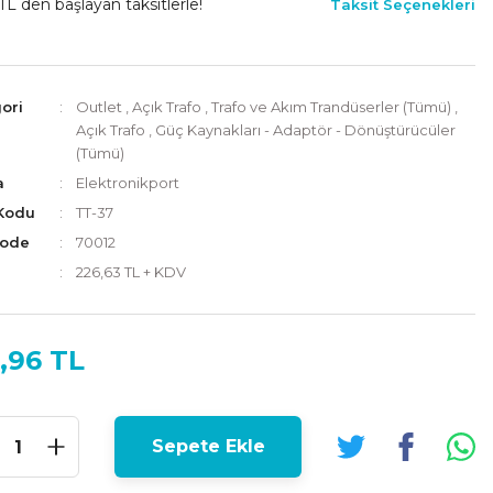
TL den başlayan taksitlerle!
Taksit Seçenekleri
ori
Outlet
,
Açık Trafo
,
Trafo ve Akım Trandüserler (Tümü)
,
Açık Trafo
,
Güç Kaynakları - Adaptör - Dönüştürücüler
(Tümü)
a
Elektronikport
Kodu
TT-37
Code
70012
226,63 TL + KDV
,96 TL
Sepete Ekle