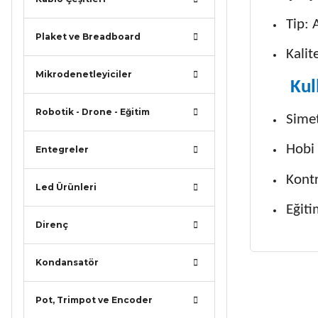
Tip: A
Plaket ve Breadboard
Kalit
Mikrodenetleyiciler
Kul
Robotik - Drone - Eğitim
Simet
Hobi 
Entegreler
Kontr
Led Ürünleri
Eğiti
Direnç
Kondansatör
Bu ürünün
iletebilirsi
Pot, Trimpot ve Encoder
Görüş ve ö