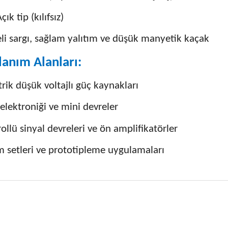
çık tip (kılıfsız)
eli sargı, sağlam yalıtım ve düşük manyetik kaçak
lanım Alanları:
rik düşük voltajlı güç kaynakları
elektroniği ve mini devreler
ollü sinyal devreleri ve ön amplifikatörler
m setleri ve prototipleme uygulamaları
 fiyat bilgisi, resim, ürün açıklamalarında ve diğer konularda yetersiz
niz.
Bu ürüne ilk yorumu siz
nerileriniz için teşekkür ederiz.