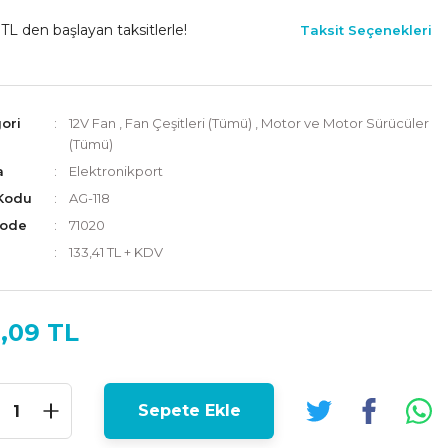
 TL den başlayan taksitlerle!
Taksit Seçenekleri
ori
12V Fan
,
Fan Çeşitleri (Tümü)
,
Motor ve Motor Sürücüler
(Tümü)
a
Elektronikport
Kodu
AG-118
Code
71020
133,41 TL + KDV
,09 TL
Sepete Ekle