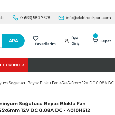
ibi
0 (533) 580 7678
info@elektronikport.com
Üye
ARA
Sepet
Girişi
Favorilerim
ET ÜRÜNLER
yum Soğutucu Beyaz Bloklu Fan 45x45x6mm 12V DC 0.08A DC 
minyum Soğutucu Beyaz Bloklu Fan
45x6mm 12V DC 0.08A DC - 4010HS12