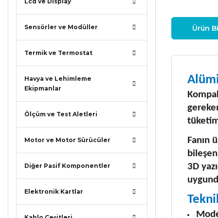
Lcd ve Display
Sensörler ve Modüller
Ürün Bi
Termik ve Termostat
Alüm
Havya ve Lehimleme
Ekipmanlar
Kompakt
gereken
Ölçüm ve Test Aletleri
tüketim
Fanın ü
Motor ve Motor Sürücüler
bileşen
3D yazı
Diğer Pasif Komponentler
uygund
Elektronik Kartlar
Tekni
Mode
Kablo Çeşitleri