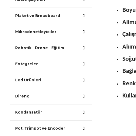
Boyu
Plaket ve Breadboard
Alim
Mikrodenetleyiciler
Çalış
Akım
Robotik - Drone - Eğitim
Soğut
Entegreler
Bağla
Led Ürünleri
Renk:
Kulla
Direnç
Kondansatör
Pot, Trimpot ve Encoder