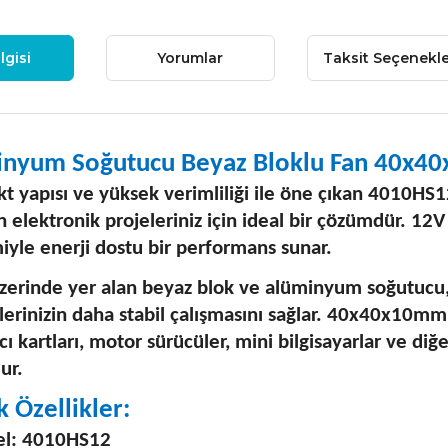
lgisi
Yorumlar
Taksit Seçenekle
inyum Soğutucu Beyaz Bloklu Fan 40x4
 yapısı ve yüksek verimliliği ile öne çıkan 4010HS
 elektronik projeleriniz için ideal bir çözümdür. 12
iyle enerji dostu bir performans sunar.
zerinde yer alan beyaz blok ve alüminyum soğutucu,
lerinizin daha stabil çalışmasını sağlar. 40x40x10mm 
cı kartları, motor sürücüler, mini bilgisayarlar ve d
ur.
k Özellikler:
l: 4010HS12