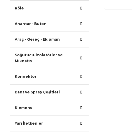
Röle
Bu ürünün
Anahtar - Buton
iletebilirsi
Görüş ve ö
Araç - Gereç - Ekipman
Ürün r
Soğutucu-İzolatörler ve
Ürün a
Mıknatıs
Ürün b
Konnektör
Ürün f
Bu ürü
Bant ve Sprey Çeşitleri
Klemens
Yarı İletkenler