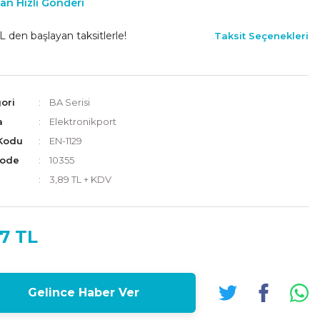
an Hızlı Gönderi
L den başlayan taksitlerle!
Taksit Seçenekleri
ori
BA Serisi
a
Elektronikport
Kodu
EN-1129
Code
10355
3,89 TL + KDV
7 TL
Gelince Haber Ver