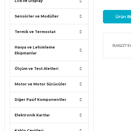
Lcd ve Display
Sensörler ve Modüller
Ürün Bi
Termik ve Termostat
BA6227 E
Havya ve Lehimleme
Ekipmanlar
Ölçüm ve Test Aletleri
Bu ürünün
iletebilirsi
Görüş ve ö
Motor ve Motor Sürücüler
Ürün r
Diğer Pasif Komponentler
Ürün a
Elektronik Kartlar
Ürün b
Ürün f
Kablo Çeşitleri