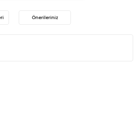
ri
Önerileriniz
 gördüğünüz noktaları öneri formunu kullanarak tarafımıza
 yapın!