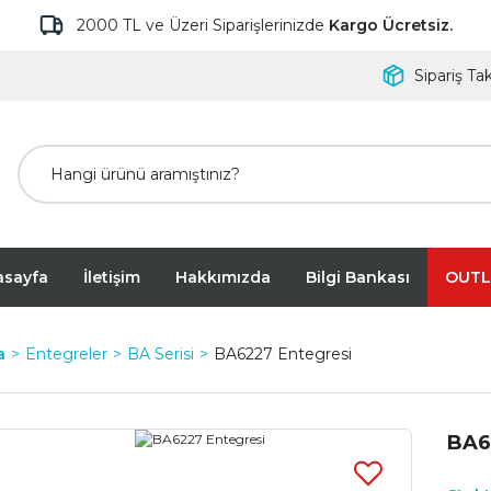
2000 TL ve Üzeri Siparişlerinizde
Kargo Ücretsiz.
Sipariş Tak
asayfa
İletişim
Hakkımızda
Bilgi Bankası
OUTL
a
Entegreler
BA Serisi
BA6227 Entegresi
BA6