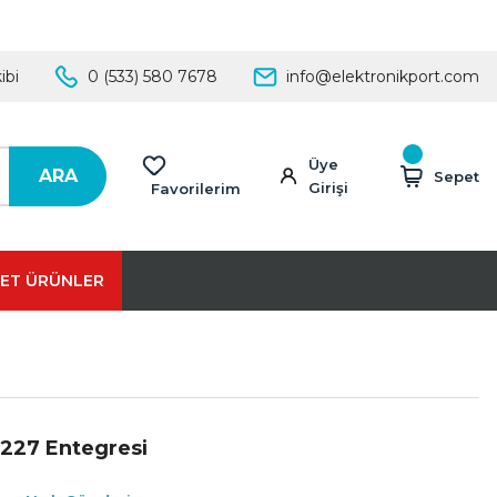
ibi
0 (533) 580 7678
info@elektronikport.com
Üye
ARA
Sepet
Girişi
Favorilerim
ET ÜRÜNLER
227 Entegresi