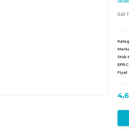
Stokt
0,61 T
Kateg
Mark
Stok 
EPR.
Fiyat
4,6