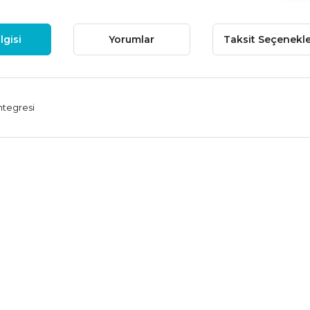
lgisi
Yorumlar
Taksit Seçenekle
ntegresi
 fiyat bilgisi, resim, ürün açıklamalarında ve diğer konularda yetersiz
niz.
Bu ürüne ilk yorumu siz
nerileriniz için teşekkür ederiz.
Yorum Yaz
esmi kalitesiz, bozuk veya görüntülenemiyor.
çıklamasında eksik bilgiler bulunuyor.
ilgilerinde hatalar bulunuyor.
iyatı diğer sitelerden daha pahalı.