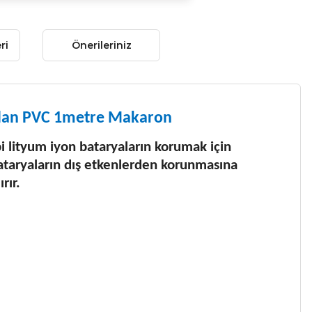
ri
Önerileriniz
ralan PVC 1metre Makaron
pi lityum iyon bataryaların korumak için
 bataryaların dış etkenlerden korunmasına
rır.