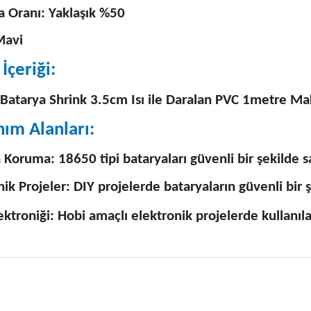
 Oranı: Yaklaşık %50
Mavi
İçeriği:
Batarya Shrink 3.5cm Isı ile Daralan PVC 1metre M
nım Alanları:
 Koruma: 18650 tipi bataryaları güvenli bir şekilde
ik Projeler: DIY projelerde bataryaların güvenli bir şe
ektroniği: Hobi amaçlı elektronik projelerde kullanılab
 fiyat bilgisi, resim, ürün açıklamalarında ve diğer konularda yetersiz
niz.
Bu ürüne ilk yorumu siz