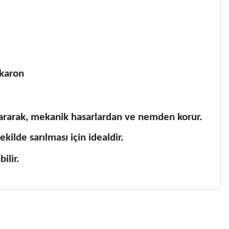
akaron
 sararak, mekanik hasarlardan ve nemden korur.
kilde sarılması için idealdir.
ilir.
 gördüğünüz noktaları öneri formunu kullanarak tarafımıza
 yapın!