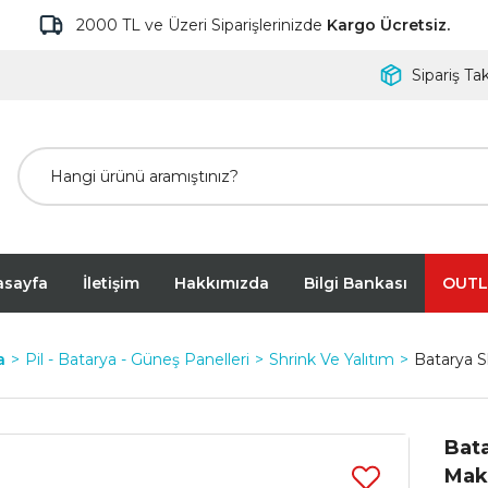
2000 TL ve Üzeri Siparişlerinizde
Kargo Ücretsiz.
Sipariş Tak
asayfa
İletişim
Hakkımızda
Bilgi Bankası
OUTL
a
Pil - Batarya - Güneş Panelleri
Shrink Ve Yalıtım
Batarya S
Bata
Maka