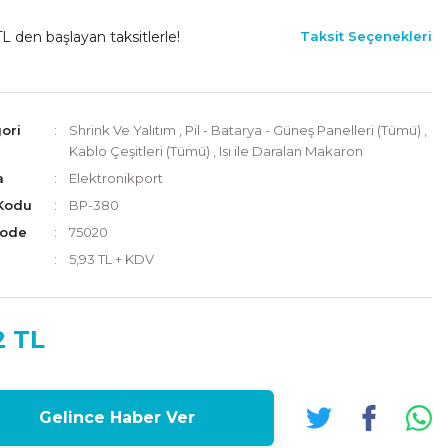
L den başlayan taksitlerle!
Taksit Seçenekleri
ori
Shrink Ve Yalıtım
,
Pil - Batarya - Güneş Panelleri (Tümü)
,
Kablo Çeşitleri (Tümü)
,
Isı ile Daralan Makaron
a
Elektronikport
Kodu
BP-380
Code
75020
5,93 TL + KDV
2 TL
Gelince Haber Ver