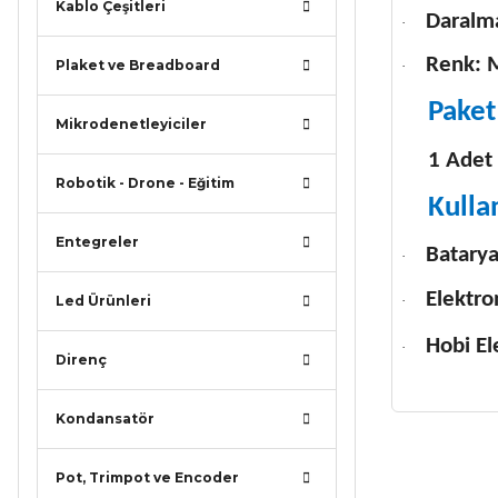
Kablo Çeşitleri
Daralma
·
Renk: 
Plaket ve Breadboard
·
Paket 
Mikrodenetleyiciler
1 Adet 
Robotik - Drone - Eğitim
Kulla
Entegreler
Batarya
·
Elektron
·
Led Ürünleri
Hobi El
·
Direnç
Kondansatör
Bu ürünün
Pot, Trimpot ve Encoder
iletebilirsi