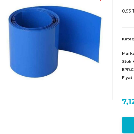
0,93 T
Kateg
Mark
Stok 
EPR.
Fiyat
7,1