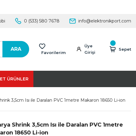
ibi
0 (533) 580 7678
info@elektronikport.com
Üye
ARA
Sepet
Girişi
Favorilerim
ET ÜRÜNLER
hrink 3,5cm Isı ile Daralan PVC 1metre Makaron 18650 Li-ion
rya Shrink 3,5cm Isı ile Daralan PVC 1metre
ron 18650 Li-ion