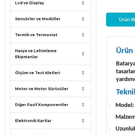
Lcd ve Display
Sensörler ve Modüller
Ürün Bi
Termik ve Termostat
Ürün 
Havya ve Lehimleme
Ekipmanlar
Batarya
tasarla
Ölçüm ve Test Aletleri
yardımc
Motor ve Motor Sürücüler
Tekni
Model:
Diğer Pasif Komponentler
·
Malzeme
·
Elektronik Kartlar
Uzunlu
·