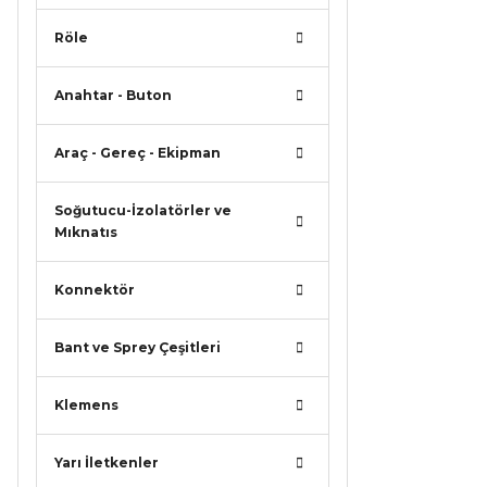
Görüş ve ö
Röle
Ürün r
Anahtar - Buton
Ürün a
Ürün b
Araç - Gereç - Ekipman
Ürün f
Bu ürü
Soğutucu-İzolatörler ve
Mıknatıs
Konnektör
Bant ve Sprey Çeşitleri
Klemens
Yarı İletkenler