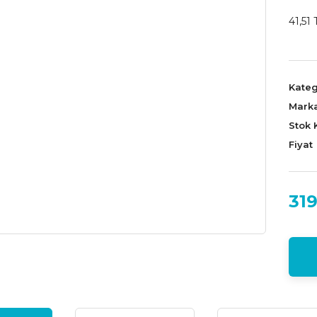
41,51 
Kateg
Mark
Stok 
Fiyat
319