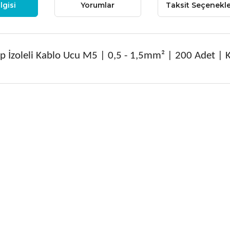
lgisi
Yorumlar
Taksit Seçenekle
ip İzoleli Kablo Ucu M5 | 0,5 - 1,5mm² | 200 Adet | K
 fiyat bilgisi, resim, ürün açıklamalarında ve diğer konularda yetersiz
niz.
Bu ürüne ilk yorumu siz
nerileriniz için teşekkür ederiz.
Yorum Yaz
esmi kalitesiz, bozuk veya görüntülenemiyor.
çıklamasında eksik bilgiler bulunuyor.
ilgilerinde hatalar bulunuyor.
iyatı diğer sitelerden daha pahalı.
ne benzer farklı alternatifler olmalı.