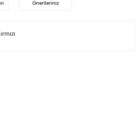
ri
Önerileriniz
ırmızı
 gördüğünüz noktaları öneri formunu kullanarak tarafımıza
 yapın!