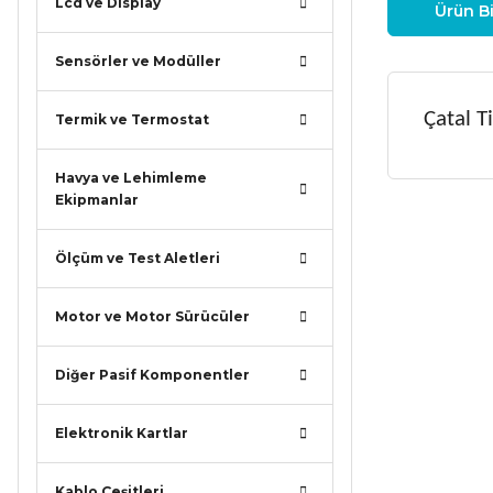
Lcd ve Display
Ürün Bi
Sensörler ve Modüller
Çatal T
Termik ve Termostat
Havya ve Lehimleme
Ekipmanlar
Bu ürünün
iletebilirsi
Ölçüm ve Test Aletleri
Görüş ve ö
Motor ve Motor Sürücüler
Ürün r
Ürün a
Diğer Pasif Komponentler
Ürün b
Elektronik Kartlar
Ürün f
Bu ürü
Kablo Çeşitleri