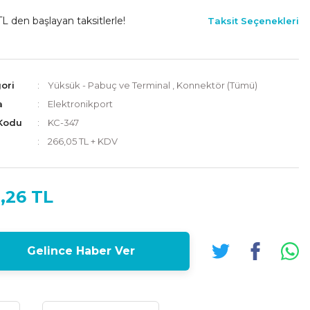
TL den başlayan taksitlerle!
Taksit Seçenekleri
ori
Yüksük - Pabuç ve Terminal
,
Konnektör (Tümü)
a
Elektronikport
Kodu
KC-347
266,05 TL + KDV
,26 TL
Gelince Haber Ver