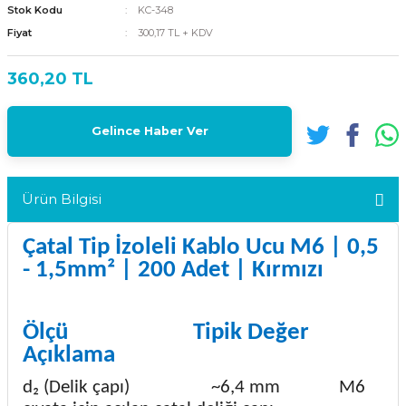
Stok Kodu
KC-348
Fiyat
300,17 TL + KDV
360,20 TL
Gelince Haber Ver
Ürün Bilgisi
Çatal Tip İzoleli Kablo Ucu M6 | 0,5
- 1,5mm² | 200 Adet | Kırmızı
Ölçü
Tipik Değer
Açıklama
d₂ (Delik çapı)
~6,4 mm
M6