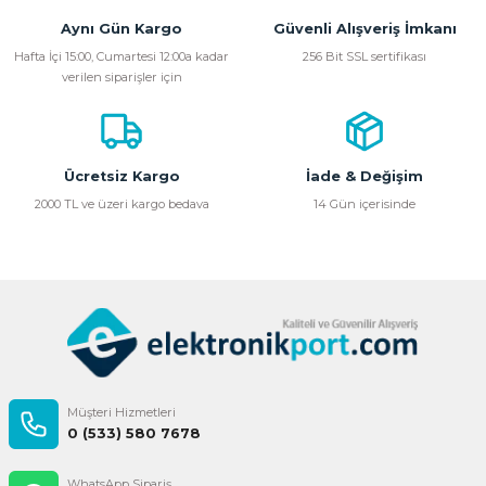
Aynı Gün Kargo
Güvenli Alışveriş İmkanı
Ürün resmi kalitesiz, bozuk veya görüntülenemiyor.
Hafta İçi 15:00, Cumartesi 12:00a kadar
256 Bit SSL sertifikası
verilen siparişler için
Ürün açıklamasında eksik bilgiler bulunuyor.
Ürün bilgilerinde hatalar bulunuyor.
Ürün fiyatı diğer sitelerden daha pahalı.
Bu ürüne benzer farklı alternatifler olmalı.
Ücretsiz Kargo
İade & Değişim
2000 TL ve üzeri kargo bedava
14 Gün içerisinde
Gönder
Müşteri Hizmetleri
0 (533) 580 7678
WhatsApp Sipariş