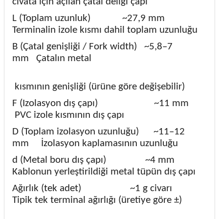
cıvata için açılan çatal deliği çapı
L (Toplam uzunluk)
~27,9 mm
Terminalin izole kısmı dahil toplam uzunluğu
B (Çatal genişliği / Fork width)
~5,8–7
mm
Çatalın metal
kısmının genişliği (ürüne göre değişebilir)
F (Izolasyon dış çapı)
~11 mm
PVC izole kısmının dış çapı
D (Toplam izolasyon uzunluğu)
~11–12
mm
İzolasyon kaplamasının uzunluğu
d (Metal boru dış çapı)
~4 mm
Kablonun yerleştirildiği metal tüpün dış çapı
Ağırlık (tek adet)
~1 g civarı
Tipik tek terminal ağırlığı (üretiye göre ±)