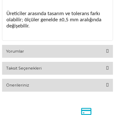
Üreticiler arasında tasarım ve tolerans farkı
olabilir; ölçüler genelde ±0,5 mm aralığında
değişebilir.
Yorumlar
Taksit Seçenekleri
Bu ürüne ilk yorumu siz yapın!
Önerileriniz
Yorum Yaz
Bu ürünün fiyat bilgisi, resim, ürün açıklamalarında ve diğer
konularda yetersiz gördüğünüz noktaları öneri formunu
kullanarak tarafımıza iletebilirsiniz.
Görüş ve önerileriniz için teşekkür ederiz.