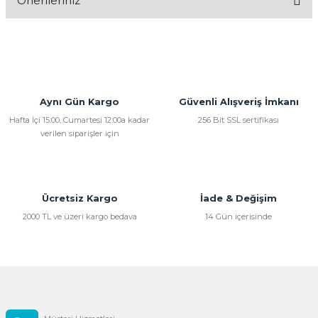
Önerileriniz
Yorum Yaz
Bu ürünün fiyat bilgisi, resim, ürün açıklamalarında ve diğer
konularda yetersiz gördüğünüz noktaları öneri formunu
kullanarak tarafımıza iletebilirsiniz.
Görüş ve önerileriniz için teşekkür ederiz.
Aynı Gün Kargo
Güvenli Alışveriş İmkanı
Ürün resmi kalitesiz, bozuk veya görüntülenemiyor.
Hafta İçi 15:00, Cumartesi 12:00a kadar
256 Bit SSL sertifikası
verilen siparişler için
Ürün açıklamasında eksik bilgiler bulunuyor.
Ürün bilgilerinde hatalar bulunuyor.
Ürün fiyatı diğer sitelerden daha pahalı.
Bu ürüne benzer farklı alternatifler olmalı.
Ücretsiz Kargo
İade & Değişim
2000 TL ve üzeri kargo bedava
14 Gün içerisinde
Gönder