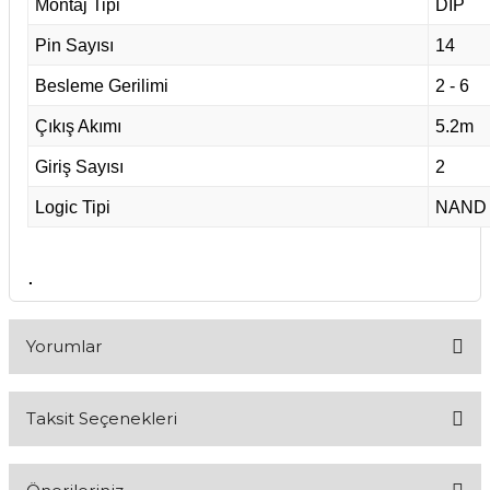
Montaj Tipi
DIP
Pin Sayısı
14
Besleme Gerilimi
2 - 6
Çıkış Akımı
5.2m
Giriş Sayısı
2
Logic Tipi
NAND
.
Yorumlar
Taksit Seçenekleri
Bu ürüne ilk yorumu siz yapın!