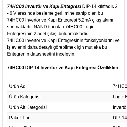
74HC00 Invertör ve Kapı Entegresi
DIP-14 kılıftadır. 2
- 6 V arasında besleme gerilimine sahip olan bu
74HC00 Invertör ve Kapı Entegresi 5.2mA çıkış akımı
sunmaktadır. NAND tipi olan 74HC00 Logic
Entegresinin 2 adet çıkışı bulunmaktadır.
74HC00 Invertör ve Kapı Entegresinin fonksiyonlarını ve
işlevlerini daha detaylı görebilmek için mutlaka bu
Entegrenin datasheetini inceleyin.
74HC00 DIP-14 Invertör ve Kapı Entegresi Özellikleri:
Ürün Adı
74HC0
Ürün Kategorisi
Logic 
Ürün Alt Kategorisi
Invertö
Paket Tipi
DIP-14