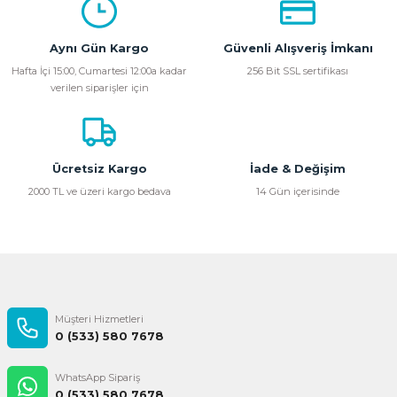
kullanarak tarafımıza iletebilirsiniz.
Görüş ve önerileriniz için teşekkür ederiz.
Aynı Gün Kargo
Güvenli Alışveriş İmkanı
Ürün resmi kalitesiz, bozuk veya görüntülenemiyor.
Hafta İçi 15:00, Cumartesi 12:00a kadar
256 Bit SSL sertifikası
verilen siparişler için
Ürün açıklamasında eksik bilgiler bulunuyor.
Ürün bilgilerinde hatalar bulunuyor.
Ürün fiyatı diğer sitelerden daha pahalı.
Bu ürüne benzer farklı alternatifler olmalı.
Ücretsiz Kargo
İade & Değişim
2000 TL ve üzeri kargo bedava
14 Gün içerisinde
Gönder
Müşteri Hizmetleri
0 (533) 580 7678
WhatsApp Sipariş
0 (533) 580 7678