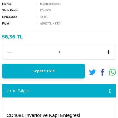
Marka
Elektronikport
Stok Kodu
EN-408
EPR.Code
10583
Fiyat
48,63 TL + KDV
58,36 TL
Sepete Ekle
Ürün Bilgisi
CD4081 Invertör ve Kapı Entegresi