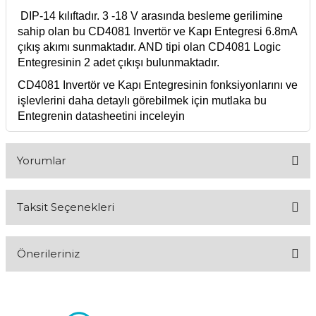
DIP-14 kılıftadır. 3 -18 V arasında besleme gerilimine
sahip olan bu CD4081 Invertör ve Kapı Entegresi 6.8mA
çıkış akımı sunmaktadır. AND tipi olan CD4081 Logic
Entegresinin 2 adet çıkışı bulunmaktadır.
CD4081 Invertör ve Kapı Entegresinin fonksiyonlarını ve
işlevlerini daha detaylı görebilmek için mutlaka bu
Entegrenin datasheetini inceleyin
Yorumlar
Taksit Seçenekleri
Bu ürüne ilk yorumu siz yapın!
Önerileriniz
Yorum Yaz
Bu ürünün fiyat bilgisi, resim, ürün açıklamalarında ve diğer
konularda yetersiz gördüğünüz noktaları öneri formunu