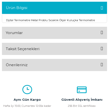
Ürün Bilgisi
Dijital Termometre Metal Problu Sıcaklık Ölçer Kuluçka Termometre
Yorumlar
Taksit Seçenekleri
Bu ürüne ilk yorumu siz yapın!
Önerileriniz
Yorum Yaz
Bu ürünün fiyat bilgisi, resim, ürün açıklamalarında ve diğer
konularda yetersiz gördüğünüz noktaları öneri formunu
kullanarak tarafımıza iletebilirsiniz.
Görüş ve önerileriniz için teşekkür ederiz.
Aynı Gün Kargo
Güvenli Alışveriş İmkanı
Ürün resmi kalitesiz, bozuk veya görüntülenemiyor.
Hafta İçi 15:00, Cumartesi 12:00a kadar
256 Bit SSL sertifikası