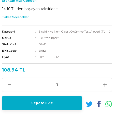
Stoktan Hızlı Gönderi
14,16 TL den başlayan taksitlerle!
Taksit Seçenekleri
Kategori
Sıcaklık ve Nem Ölçer
,
Ölçüm ve Test Aletleri (Tümü)
Marka
Elektronikport
Stok Kodu
OA-16
EPR.Code
20182
Fiyat
90,78 TL + KDV
108,94 TL
Sepete Ekle