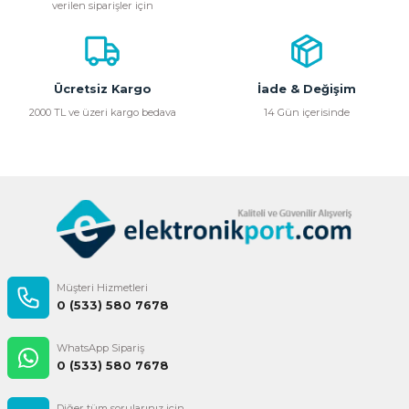
verilen siparişler için
Ürün açıklamasında eksik bilgiler bulunuyor.
Ürün bilgilerinde hatalar bulunuyor.
Ürün fiyatı diğer sitelerden daha pahalı.
Bu ürüne benzer farklı alternatifler olmalı.
Ücretsiz Kargo
İade & Değişim
2000 TL ve üzeri kargo bedava
14 Gün içerisinde
Gönder
Müşteri Hizmetleri
0 (533) 580 7678
WhatsApp Sipariş
0 (533) 580 7678
Diğer tüm sorularınız için