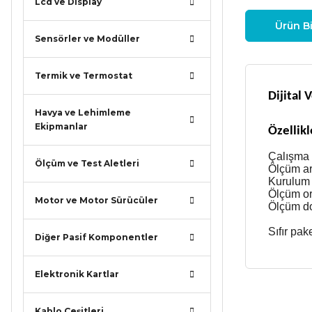
Lcd ve Display
Ürün Bi
Sensörler ve Modüller
Termik ve Termostat
Dijital 
Havya ve Lehimleme
Ekipmanlar
Özellikl
Çalışma v
Ölçüm ve Test Aletleri
Ölçüm ar
Kurulum 
Ölçüm o
Motor ve Motor Sürücüler
Ölçüm do
Sıfır pak
Diğer Pasif Komponentler
Elektronik Kartlar
Bu ürünün
Kablo Çeşitleri