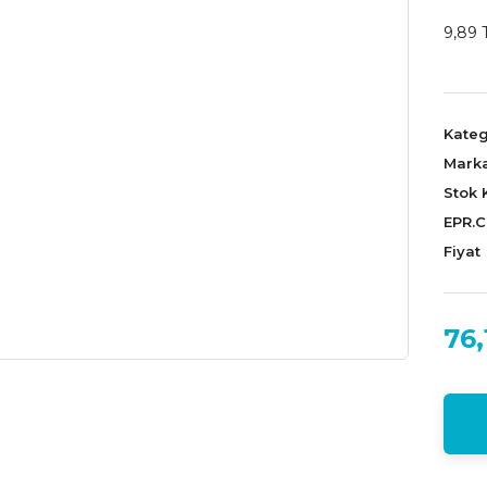
9,89 
Kateg
Mark
Stok 
EPR.
Fiyat
76,