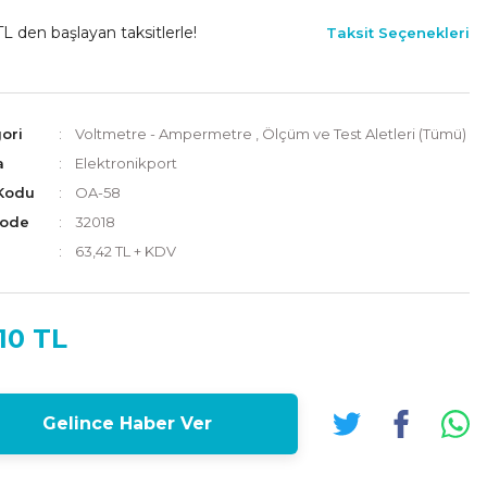
TL den başlayan taksitlerle!
Taksit Seçenekleri
ori
Voltmetre - Ampermetre
,
Ölçüm ve Test Aletleri (Tümü)
a
Elektronikport
Kodu
OA-58
Code
32018
63,42 TL + KDV
10 TL
Gelince Haber Ver