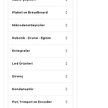
iletebilirsi
Görüş ve ö
Plaket ve Breadboard
Ürün r
Mikrodenetleyiciler
Ürün a
Ürün b
Robotik - Drone - Eğitim
Ürün f
Bu ürü
Entegreler
Led Ürünleri
Direnç
Kondansatör
Pot, Trimpot ve Encoder