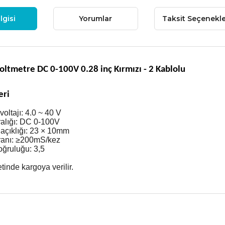
lgisi
Yorumlar
Taksit Seçenekle
Voltmetre DC 0-100V 0.28 inç Kırmızı - 2 Kablolu
eri
oltajı: 4.0 ~ 40 V
alığı: DC 0-100V
açıklığı: 23 × 10mm
ranı: ≥200mS/kez
ğruluğu: 3,5
etinde kargoya verilir.
 fiyat bilgisi, resim, ürün açıklamalarında ve diğer konularda yetersiz