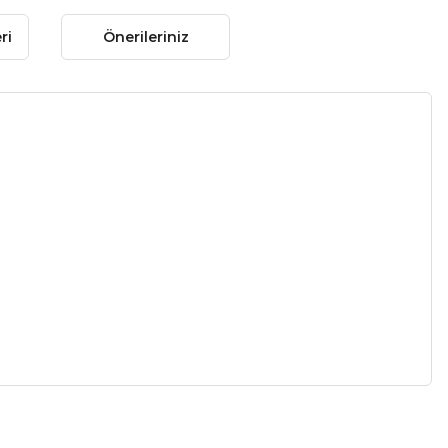
ri
Önerileriniz
 gördüğünüz noktaları öneri formunu kullanarak tarafımıza