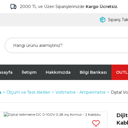
2000 TL ve Üzeri Siparişlerinizde
Kargo Ücretsiz.
Sipariş Tak
asayfa
İletişim
Hakkımızda
Bilgi Bankası
OUTL
a
Ölçüm ve Test Aletleri
Voltmetre - Ampermetre
Dijital 
Diji
Kabl