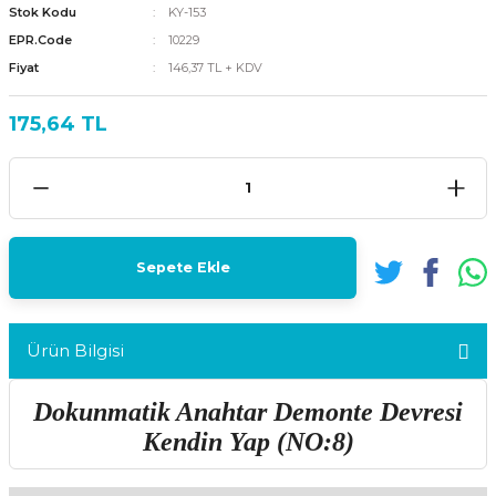
Stok Kodu
KY-153
EPR.Code
10229
Fiyat
146,37 TL + KDV
175,64 TL
Sepete Ekle
Ürün Bilgisi
Dokunmatik Anahtar Demonte Devresi
Kendin Yap (NO:8)