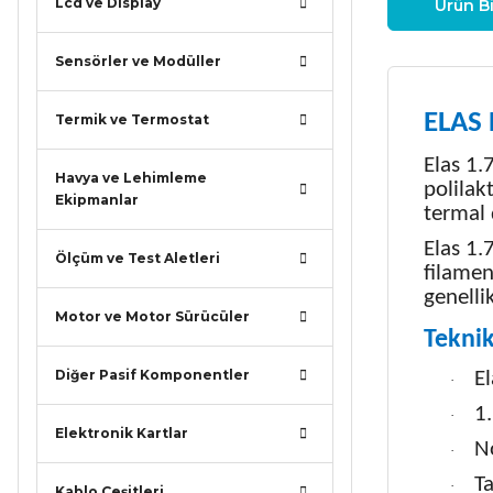
Lcd ve Display
Ürün Bi
Sensörler ve Modüller
ELAS 
Termik ve Termostat
Elas 1.
Havya ve Lehimleme
polilak
Ekipmanlar
termal 
Elas 1.
Ölçüm ve Test Aletleri
filamen
genelli
Motor ve Motor Sürücüler
Teknik
Diğer Pasif Komponentler
E
·
1
·
Elektronik Kartlar
No
·
Ta
·
Kablo Çeşitleri