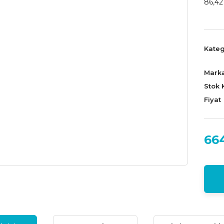
86,42
Kateg
Mark
Stok 
Fiyat
66