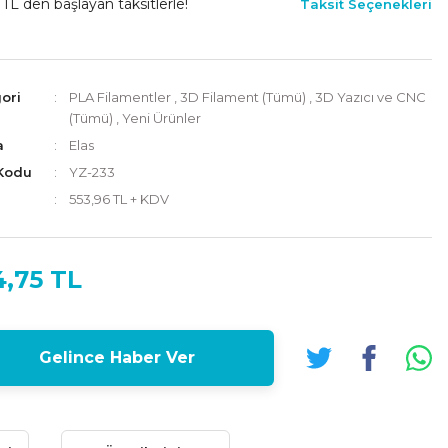
 TL den başlayan taksitlerle!
Taksit Seçenekleri
ori
PLA Filamentler
,
3D Filament (Tümü)
,
3D Yazıcı ve CNC
(Tümü)
,
Yeni Ürünler
a
Elas
Kodu
YZ-233
553,96 TL + KDV
4,75 TL
Gelince Haber Ver