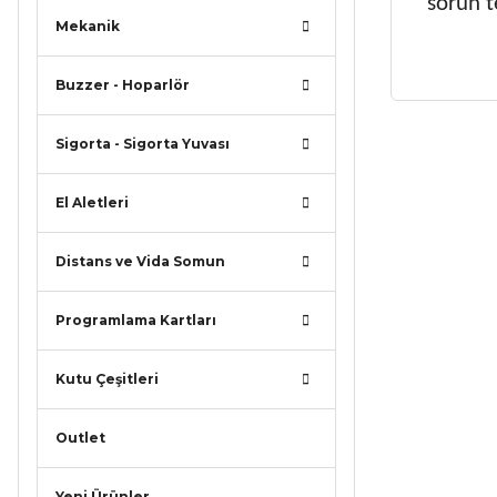
sorun t
Mekanik
Buzzer - Hoparlör
Sigorta - Sigorta Yuvası
Bu ürünün
iletebilirsi
Görüş ve ö
El Aletleri
Ürün r
Distans ve Vida Somun
Ürün a
Programlama Kartları
Ürün b
Ürün f
Kutu Çeşitleri
Bu ürü
Outlet
Yeni Ürünler