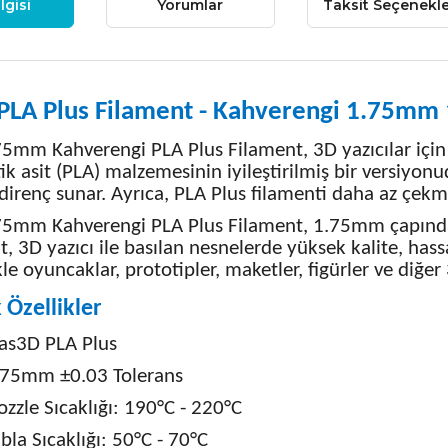
lgisi
Yorumlar
Taksit Seçenekle
PLA Plus Filament - Kahverengi 1.75mm
75mm Kahverengi PLA Plus Filament, 3D yazıcılar için k
tik asit (PLA) malzemesinin iyileştirilmiş bir versiyonu
direnç sunar. Ayrıca, PLA Plus filamenti daha az çekm
75mm Kahverengi PLA Plus Filament, 1.75mm çapında 
t, 3D yazıcı ile basılan nesnelerde yüksek kalite, hassa
kle oyuncaklar, prototipler, maketler, figürler ve diğe
 Özellikler
las3D PLA Plus
.75mm ±0.03 Tolerans
zzle Sıcaklığı: 190°C - 220°C
bla Sıcaklığı: 50°C - 70°C