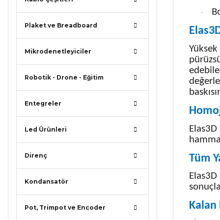
B
·
Plaket ve Breadboard
Elas3D
Yüksek 
Mikrodenetleyiciler
pürüzsü
edebile
Robotik - Drone - Eğitim
değerle
baskısı
Entegreler
Homoj
Elas3D 
Led Ürünleri
hammadd
Direnç
Tüm Y
Elas3D 
Kondansatör
sonuçla
Kalan 
Pot, Trimpot ve Encoder