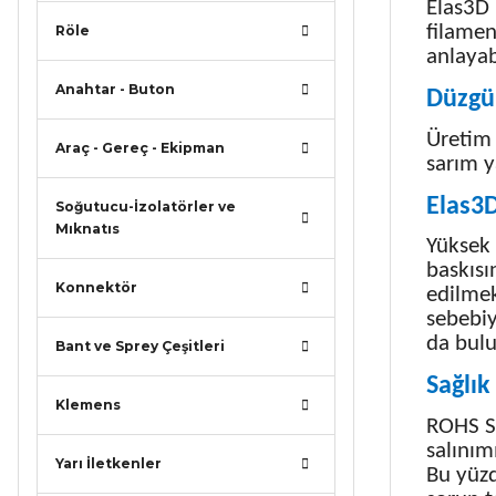
Elas3D 
filamen
Röle
anlayabi
Anahtar - Buton
Düzgü
Üretim 
Araç - Gereç - Ekipman
sarım y
Elas3D
Soğutucu-İzolatörler ve
Mıknatıs
Yüksek 
baskısı
Konnektör
edilmek
sebebiy
da bul
Bant ve Sprey Çeşitleri
Sağlık
Klemens
ROHS St
salınım
Yarı İletkenler
Bu yüzd