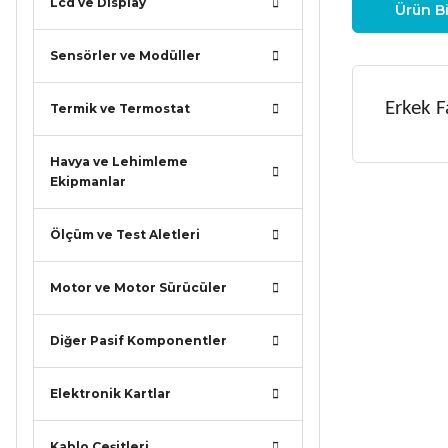
Lcd ve Display
Ürün Bi
Sensörler ve Modüller
Erkek F
Termik ve Termostat
Havya ve Lehimleme
Ekipmanlar
Bu ürünün
iletebilirsi
Ölçüm ve Test Aletleri
Görüş ve ö
Motor ve Motor Sürücüler
Ürün r
Ürün a
Diğer Pasif Komponentler
Ürün b
Elektronik Kartlar
Ürün f
Bu ürü
Kablo Çeşitleri