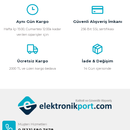
konularda yetersiz gördüğünüz noktaları öneri formunu
kullanarak tarafımıza iletebilirsiniz.
Görüş ve önerileriniz için teşekkür ederiz.
Aynı Gün Kargo
Güvenli Alışveriş İmkanı
Ürün resmi kalitesiz, bozuk veya görüntülenemiyor.
Hafta İçi 15:00, Cumartesi 12:00a kadar
256 Bit SSL sertifikası
verilen siparişler için
Ürün açıklamasında eksik bilgiler bulunuyor.
Ürün bilgilerinde hatalar bulunuyor.
Ürün fiyatı diğer sitelerden daha pahalı.
Bu ürüne benzer farklı alternatifler olmalı.
Ücretsiz Kargo
İade & Değişim
2000 TL ve üzeri kargo bedava
14 Gün içerisinde
Gönder
Müşteri Hizmetleri
0 (533) 580 7678