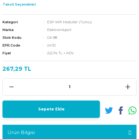
Taksit Seçenekleri
Kategori
ESP-Wifi Modüller (Tümü)
Marka
Elektronikport
Stok Kodu
GK-88
EPR.Code
24112
Fiyat
222,74 TL + KDV
267,29 TL
Sepete Ekle
Ürün Bilgisi