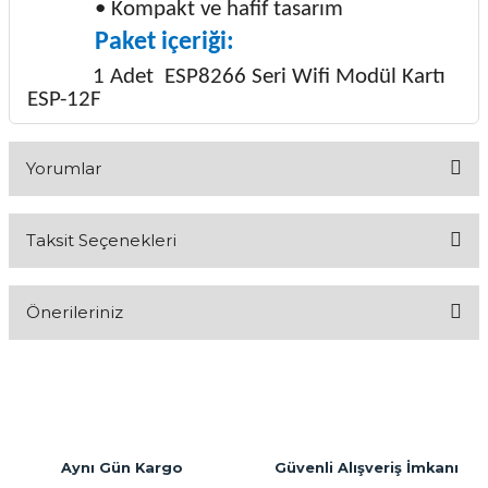
• Kompakt ve hafif tasarım
Paket içeriği:
1 Adet ESP8266 Seri Wifi Modül Kartı
ESP-12F
Yorumlar
Taksit Seçenekleri
Bu ürüne ilk yorumu siz yapın!
Önerileriniz
Yorum Yaz
Bu ürünün fiyat bilgisi, resim, ürün açıklamalarında ve diğer
konularda yetersiz gördüğünüz noktaları öneri formunu
kullanarak tarafımıza iletebilirsiniz.
Görüş ve önerileriniz için teşekkür ederiz.
Aynı Gün Kargo
Güvenli Alışveriş İmkanı
Ürün resmi kalitesiz, bozuk veya görüntülenemiyor.