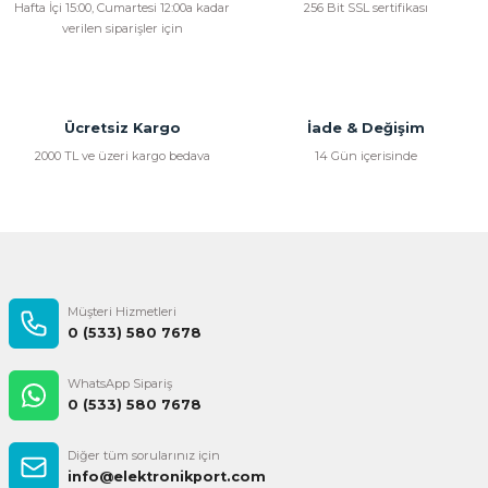
Hafta İçi 15:00, Cumartesi 12:00a kadar
256 Bit SSL sertifikası
verilen siparişler için
Ürün açıklamasında eksik bilgiler bulunuyor.
Ürün bilgilerinde hatalar bulunuyor.
Ürün fiyatı diğer sitelerden daha pahalı.
Bu ürüne benzer farklı alternatifler olmalı.
Ücretsiz Kargo
İade & Değişim
2000 TL ve üzeri kargo bedava
14 Gün içerisinde
Gönder
Müşteri Hizmetleri
0 (533) 580 7678
WhatsApp Sipariş
0 (533) 580 7678
Diğer tüm sorularınız için
info@elektronikport.com