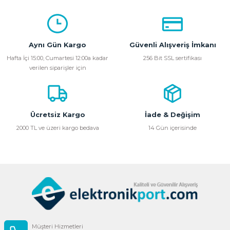
konularda yetersiz gördüğünüz noktaları öneri formunu
kullanarak tarafımıza iletebilirsiniz.
Görüş ve önerileriniz için teşekkür ederiz.
Aynı Gün Kargo
Güvenli Alışveriş İmkanı
Ürün resmi kalitesiz, bozuk veya görüntülenemiyor.
Hafta İçi 15:00, Cumartesi 12:00a kadar
256 Bit SSL sertifikası
verilen siparişler için
Ürün açıklamasında eksik bilgiler bulunuyor.
Ürün bilgilerinde hatalar bulunuyor.
Ürün fiyatı diğer sitelerden daha pahalı.
Bu ürüne benzer farklı alternatifler olmalı.
Ücretsiz Kargo
İade & Değişim
2000 TL ve üzeri kargo bedava
14 Gün içerisinde
Gönder
Müşteri Hizmetleri