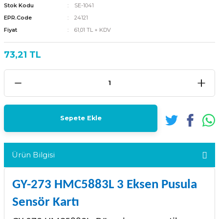
Stok Kodu
SE-1041
EPR.Code
24121
Fiyat
61,01 TL + KDV
73,21 TL
Sepete Ekle
Ürün Bilgisi
GY-273 HMC5883L 3 Eksen Pusula
Sensör Kartı