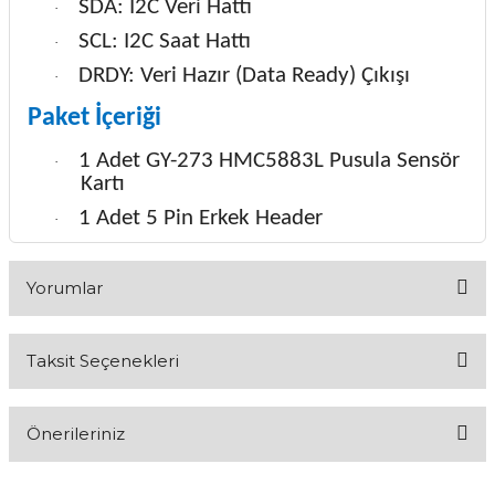
SDA: I2C Veri Hattı
·
SCL: I2C Saat Hattı
·
DRDY: Veri Hazır (Data Ready) Çıkışı
·
Paket İçeriği
1 Adet GY-273 HMC5883L Pusula Sensör
·
Kartı
1 Adet 5 Pin Erkek Header
·
Yorumlar
Taksit Seçenekleri
Bu ürüne ilk yorumu siz yapın!
Önerileriniz
Yorum Yaz
Bu ürünün fiyat bilgisi, resim, ürün açıklamalarında ve diğer