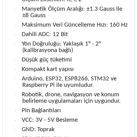
Manyetik Ölçüm Aralığı: ±1.3 Gauss ile
·
±8 Gauss
Maksimum Veri Güncelleme Hızı: 160 Hz
·
Dahili ADC: 12 Bit
·
Yön Doğruluğu: Yaklaşık 1° - 2°
·
(kalibrasyona bağlı)
Düşük güç tüketimi
·
Kompakt kart yapısı
·
Arduino, ESP32, ESP8266, STM32 ve
·
Raspberry Pi ile uyumludur.
Robotik, drone, navigasyon ve konum
·
belirleme uygulamaları için uygundur.
Pin Bağlantıları
·
VCC: 3V - 5V Besleme
·
GND: Toprak
·