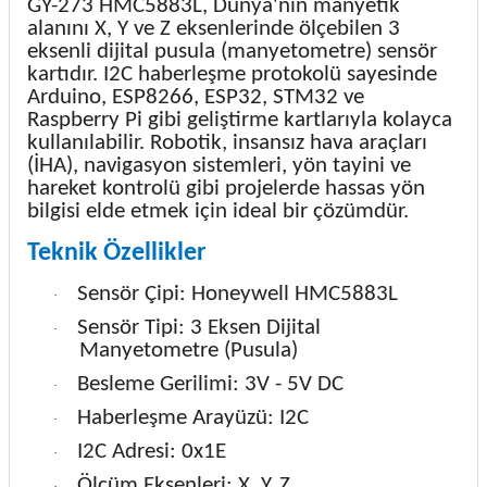
GY-273 HMC5883L, Dünya'nın manyetik
alanını X, Y ve Z eksenlerinde ölçebilen 3
eksenli dijital pusula (manyetometre) sensör
kartıdır. I2C haberleşme protokolü sayesinde
Arduino, ESP8266, ESP32, STM32 ve
Raspberry Pi gibi geliştirme kartlarıyla kolayca
kullanılabilir. Robotik, insansız hava araçları
(İHA), navigasyon sistemleri, yön tayini ve
hareket kontrolü gibi projelerde hassas yön
bilgisi elde etmek için ideal bir çözümdür.
Teknik Özellikler
Sensör Çipi: Honeywell HMC5883L
·
Sensör Tipi: 3 Eksen Dijital
·
Manyetometre (Pusula)
Besleme Gerilimi: 3V - 5V DC
·
Haberleşme Arayüzü: I2C
·
I2C Adresi: 0x1E
·
Ölçüm Eksenleri: X, Y, Z
·