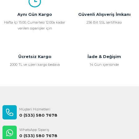
Görüş ve önerileriniz için teşekkür ederiz.
Aynı Gün Kargo
Güvenli Alışveriş İmkanı
Ürün resmi kalitesiz, bozuk veya görüntülenemiyor.
Hafta İçi 15:00, Cumartesi 12:00a kadar
256 Bit SSL sertifikası
verilen siparişler için
Ürün açıklamasında eksik bilgiler bulunuyor.
Ürün bilgilerinde hatalar bulunuyor.
Ürün fiyatı diğer sitelerden daha pahalı.
Bu ürüne benzer farklı alternatifler olmalı.
Ücretsiz Kargo
İade & Değişim
2000 TL ve üzeri kargo bedava
14 Gün içerisinde
Gönder
Müşteri Hizmetleri
0 (533) 580 7678
WhatsApp Sipariş
0 (533) 580 7678