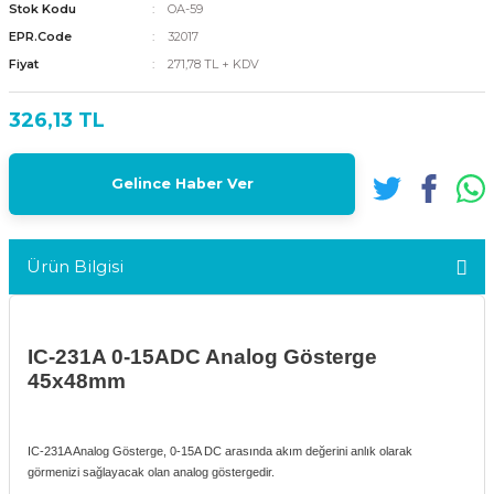
Stok Kodu
OA-59
EPR.Code
32017
Fiyat
271,78 TL + KDV
326,13 TL
Gelince Haber Ver
Ürün Bilgisi
IC-231A 0-15ADC Analog Gösterge
45x48mm
IC-231A Analog Gösterge, 0-15A DC arasında akım değerini anlık olarak
görmenizi sağlayacak olan analog göstergedir.