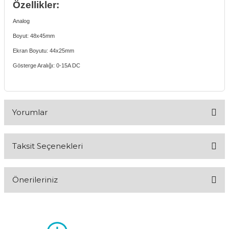
Özellikler:
Analog
Boyut: 48x45mm
Ekran Boyutu: 44x25mm
Gösterge Aralığı: 0-15A DC
Yorumlar
Taksit Seçenekleri
Bu ürüne ilk yorumu siz yapın!
Önerileriniz
Yorum Yaz
Bu ürünün fiyat bilgisi, resim, ürün açıklamalarında ve diğer
konularda yetersiz gördüğünüz noktaları öneri formunu
kullanarak tarafımıza iletebilirsiniz.