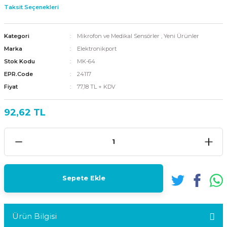
Taksit Seçenekleri
Kategori
Mikrofon ve Medikal Sensörler
,
Yeni Ürünler
Marka
Elektronikport
Stok Kodu
MK-64
EPR.Code
24117
Fiyat
77,18 TL + KDV
92,62 TL
Sepete Ekle
Ürün Bilgisi