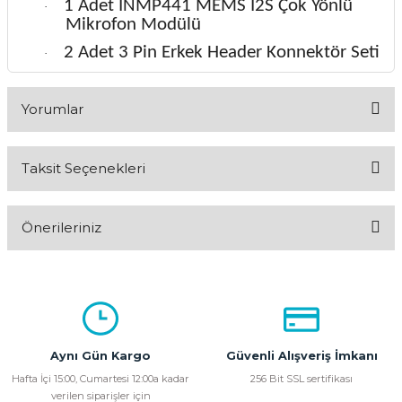
1 Adet INMP441 MEMS I2S Çok Yönlü
·
Mikrofon Modülü
2 Adet 3 Pin Erkek Header Konnektör Seti
·
Yorumlar
Taksit Seçenekleri
Bu ürüne ilk yorumu siz yapın!
Önerileriniz
Yorum Yaz
Bu ürünün fiyat bilgisi, resim, ürün açıklamalarında ve diğer
konularda yetersiz gördüğünüz noktaları öneri formunu
kullanarak tarafımıza iletebilirsiniz.
Görüş ve önerileriniz için teşekkür ederiz.
Aynı Gün Kargo
Güvenli Alışveriş İmkanı
Ürün resmi kalitesiz, bozuk veya görüntülenemiyor.
Hafta İçi 15:00, Cumartesi 12:00a kadar
256 Bit SSL sertifikası
verilen siparişler için
Ürün açıklamasında eksik bilgiler bulunuyor.