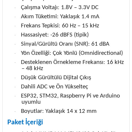
Çalışma Voltajı: 1.8V – 3.3V DC
·
Akım Tüketimi: Yaklaşık 1.4 mA
·
Frekans Tepkisi: 60 Hz – 15 kHz
·
Hassasiyet: -26 dBFS (tipik)
·
Sinyal/Gürültü Oranı (SNR): 61 dBA
·
Yön Özelliği: Çok Yönlü (Omnidirectional)
·
Desteklenen Örnekleme Frekansı: 16 kHz
·
– 48 kHz
Düşük Gürültülü Dijital Çıkış
·
Dahili ADC ve Ön Yükselteç
·
ESP32, STM32, Raspberry Pi ve Arduino
·
uyumlu
Boyutlar: Yaklaşık 14 x 12 mm
·
Paket İçeriği