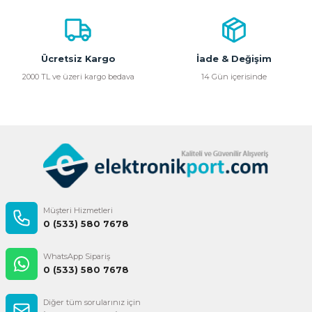
Ürün bilgilerinde hatalar bulunuyor.
Ürün fiyatı diğer sitelerden daha pahalı.
Bu ürüne benzer farklı alternatifler olmalı.
Ücretsiz Kargo
İade & Değişim
2000 TL ve üzeri kargo bedava
14 Gün içerisinde
Gönder
Müşteri Hizmetleri
0 (533) 580 7678
WhatsApp Sipariş
0 (533) 580 7678
Diğer tüm sorularınız için